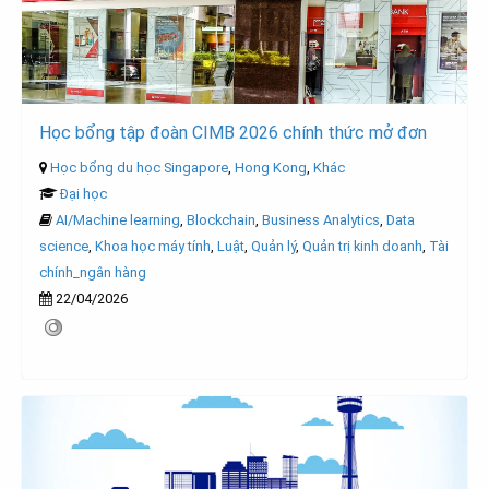
Học bổng tập đoàn CIMB 2026 chính thức mở đơn
Học bổng du học Singapore
,
Hong Kong
,
Khác
Đại học
AI/Machine learning
,
Blockchain
,
Business Analytics
,
Data
science
,
Khoa học máy tính
,
Luật
,
Quản lý
,
Quản trị kinh doanh
,
Tài
chính_ngân hàng
22/04/2026