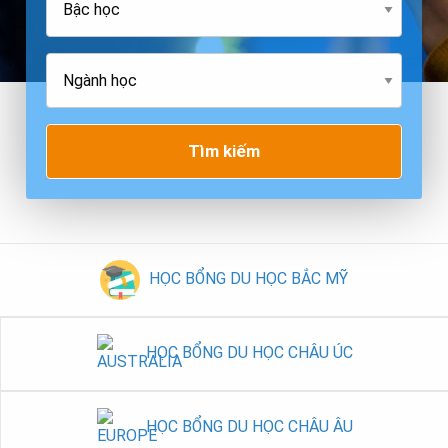
Tìm kiếm
HỌC BỔNG DU HỌC BẮC MỸ
HỌC BỔNG DU HỌC CHÂU ÚC
HỌC BỔNG DU HỌC CHÂU ÂU