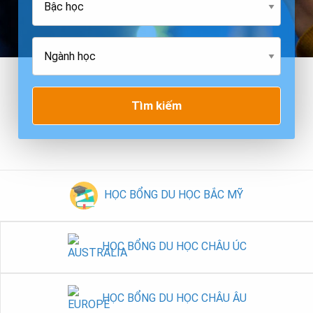
Tìm kiếm
HỌC BỔNG DU HỌC BẮC MỸ
HỌC BỔNG DU HỌC CHÂU ÚC
HỌC BỔNG DU HỌC CHÂU ÂU