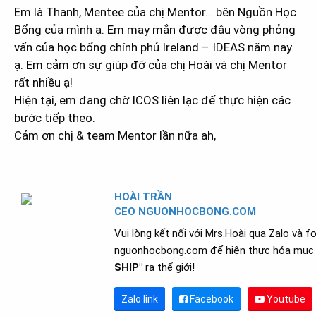
Em là Thanh, Mentee của chị Mentor… bên Nguồn Học
Bổng của mình ạ. Em may mắn được đậu vòng phỏng
vấn của học bổng chính phủ Ireland – IDEAS năm nay
ạ. Em cảm ơn sự giúp đỡ của chị Hoài và chị Mentor
rất nhiều ạ!
Hiện tại, em đang chờ ICOS liên lạc để thực hiện các
bước tiếp theo.
Cảm ơn chị & team Mentor lần nữa ah,
HOÀI TRẦN
CEO NGUONHOCBONG.COM
Vui lòng kết nối với Mrs.Hoài qua Zalo và f
nguonhocbong.com để hiện thực hóa mục 
SHIP"
ra thế giới!
Zalo link
Facebook
Youtube