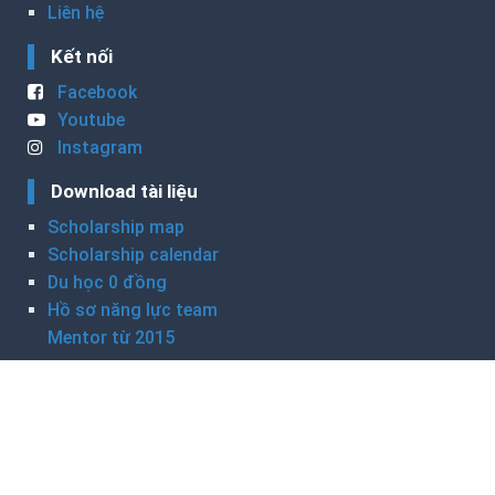
Liên hệ
Kết nối
Facebook
Youtube
Instagram
Download tài liệu
Scholarship map
Scholarship calendar
Du học 0 đồng
Hồ sơ năng lực team
Mentor từ 2015