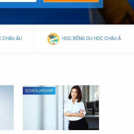
C CHÂU ÂU
HỌC BỔNG DU HỌC CHÂU Á