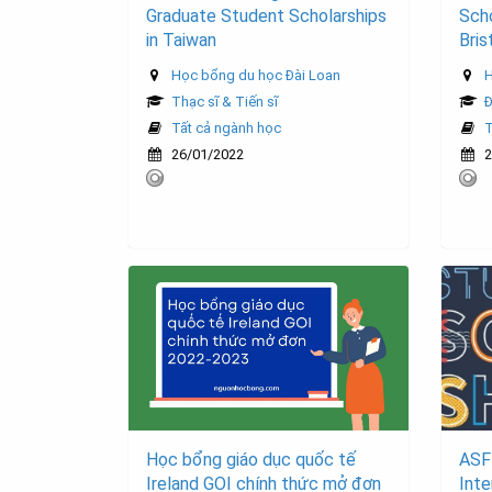
Graduate Student Scholarships
Scho
in Taiwan
Bris
Học bổng du học Đài Loan
H
Thạc sĩ & Tiến sĩ
Đ
Tất cả ngành học
T
26/01/2022
2
Học bổng giáo dục quốc tế
ASF 
Ireland GOI chính thức mở đơn
Inte