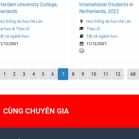
erdam University College,
International Students in
herlands
Netherlands, 2022
ọc bổng du học Hà Lan
Học bổng du học Hà Lan
ại học & Thạc sĩ
Thạc sĩ
ất cả ngành học
Tất cả ngành học
1/12/2021
11/12/2021
1
2
3
4
5
6
7
8
9
10
11
12
…
68
1 CÙNG CHUYÊN GIA