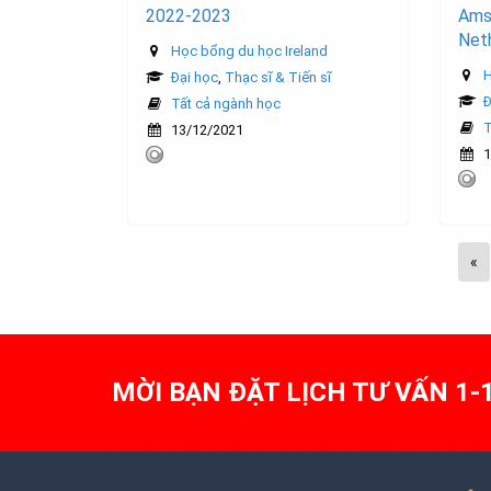
2022-2023
Amst
Net
Học bổng du học Ireland
H
Đại học
,
Thạc sĩ & Tiến sĩ
Đ
Tất cả ngành học
T
13/12/2021
1
«
MỜI BẠN ĐẶT LỊCH TƯ VẤN 1-