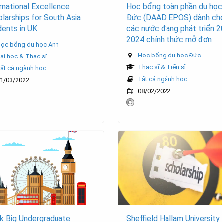
rnational Excellence
Học bổng toàn phần du học
larships for South Asia
Đức (DAAD EPOS) dành ch
ents in UK
các nước đang phát triển 
2024 chính thức mở đơn
ọc bổng du học Anh
Học bổng du học Đức
ại học & Thạc sĩ
Thạc sĩ & Tiến sĩ
ất cả ngành học
Tất cả ngành học
1/03/2022
08/02/2022
k Big Undergraduate
Sheffield Hallam University