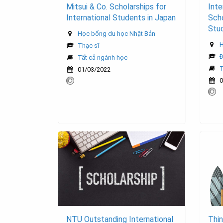
Mitsui & Co. Scholarships for
Inte
International Students in Japan
Scho
Stud
Học bổng du học Nhật Bản
H
Thạc sĩ
Đ
Tất cả ngành học
T
01/03/2022
0
NTU Outstanding International
Thin