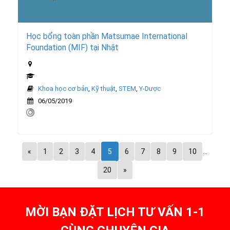
Học bổng toàn phần Matsumae International
Foundation (MIF) tại Nhật
Khoa học cơ bản
,
Kỹ thuật
,
STEM
,
Y-Dược
06/05/2019
«
1
2
3
4
5
6
7
8
9
10
…
20
»
MỜI BẠN ĐẶT LỊCH TƯ VẤN 1-1