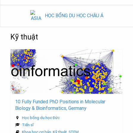
HỌC BỔNG DU HỌC CHÂU Á
Kỹ thuật
10 Fully Funded PhD Positions in Molecular
Biology & Bioinformatics, Germany
Học bổng du học Đức
Tiến sĩ
Khoa học cơ bản
,
Kỹ thuật
,
STEM