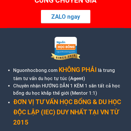
CÙNG CHUYÊN GIA
ZALO ngay
KHÔNG PHẢI
Nguonhocbong.com
là trung
tâm tư vấn du học tự túc (
Agent
)
Chuyên nhận HƯỚNG DẪN 1 KÈM 1 săn tất cả học
bổng du học khắp thế giới (Mentor 1:1)
ĐƠN VỊ TƯ VẤN HỌC BỔNG & DU HỌC
ĐỘC LẬP (IEC) DUY NHẤT TẠI VN TỪ
2015