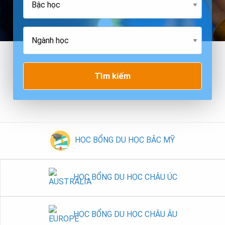
Tìm kiếm
HỌC BỔNG DU HỌC BẮC MỸ
HỌC BỔNG DU HỌC CHÂU ÚC
HỌC BỔNG DU HỌC CHÂU ÂU