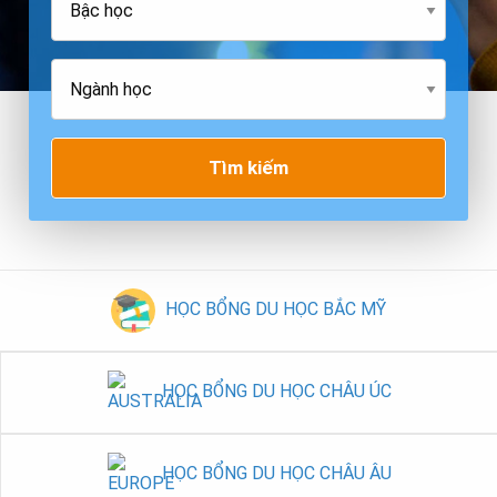
Tìm kiếm
HỌC BỔNG DU HỌC BẮC MỸ
HỌC BỔNG DU HỌC CHÂU ÚC
HỌC BỔNG DU HỌC CHÂU ÂU