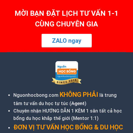
MỜI BẠN ĐẶT LỊCH TƯ VẤN 1-1
CÙNG CHUYÊN GIA
ZALO ngay
KHÔNG PHẢI
Nguonhocbong.com
là trung
tâm tư vấn du học tự túc (
Agent
)
Chuyên nhận HƯỚNG DẪN 1 KÈM 1 săn tất cả học
bổng du học khắp thế giới (Mentor 1:1)
ĐƠN VỊ TƯ VẤN HỌC BỔNG & DU HỌC