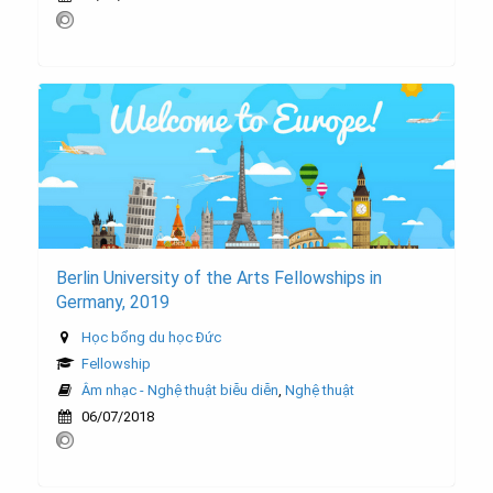
Berlin University of the Arts Fellowships in
Germany, 2019
Học bổng du học Đức
Fellowship
Âm nhạc - Nghệ thuật biễu diễn
,
Nghệ thuật
06/07/2018