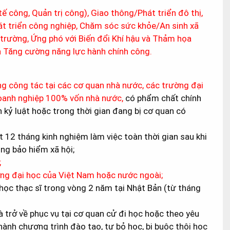
ế công, Quản trị công), Giao thông/Phát triển đô thị,
át triển công nghiệp, Chăm sóc sức khỏe/An sinh xã
 trường, Ứng phó với Biến đổi Khí hậu và Thảm họa
à Tăng cường năng lực hành chính công.
ng công tác tại các cơ quan nhà nước, các trường đại
doanh nghiệp 100% vốn nhà nước,
có phẩm chất chính
nh kỷ luật hoặc trong thời gian đang bị cơ quan có
t 12 tháng kinh nghiệm làm việc toàn thời gian sau khi
óng bảo hiểm xã hội;
;
ường đại học của Việt Nam hoặc nước ngoài;
ọc thạc sĩ trong vòng 2 năm tại Nhật Bản (từ tháng
 trở về phục vụ tại cơ quan cử đi học hoặc theo yêu
nh chương trình đào tạo, tự bỏ học, bị buộc thôi học