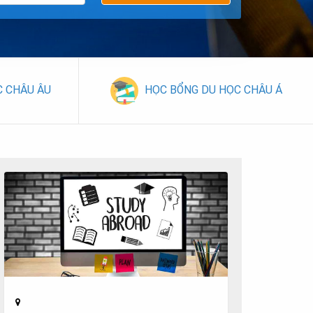
C CHÂU ÂU
HỌC BỔNG DU HỌC CHÂU Á