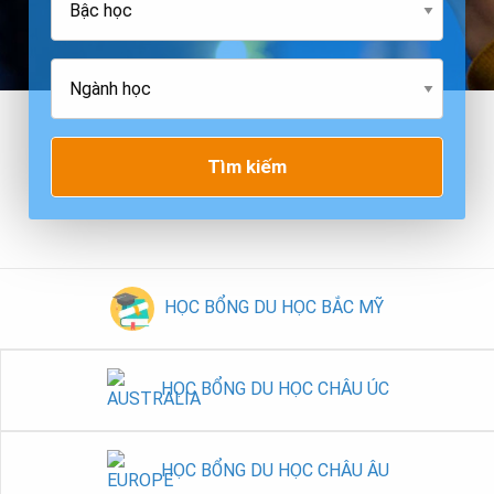
Tìm kiếm
HỌC BỔNG DU HỌC BẮC MỸ
HỌC BỔNG DU HỌC CHÂU ÚC
HỌC BỔNG DU HỌC CHÂU ÂU