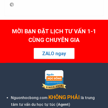
MỜI BẠN ĐẶT LỊCH TƯ VẤN 1-1
CÙNG CHUYÊN GIA
ZALO ngay
KHÔNG PHẢI
Nguonhocbong.com
là trung
tâm tư vấn du học tự túc (
Agent
)