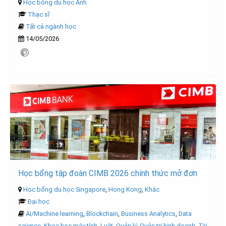
Học bổng du học Anh
Thạc sĩ
Tất cả ngành học
14/05/2026
Học bổng tập đoàn CIMB 2026 chính thức mở đơn
Học bổng du học Singapore
,
Hong Kong
,
Khác
Đại học
AI/Machine learning
,
Blockchain
,
Business Analytics
,
Data
science
,
Khoa học máy tính
,
Luật
,
Quản lý
,
Quản trị kinh doanh
,
Tài