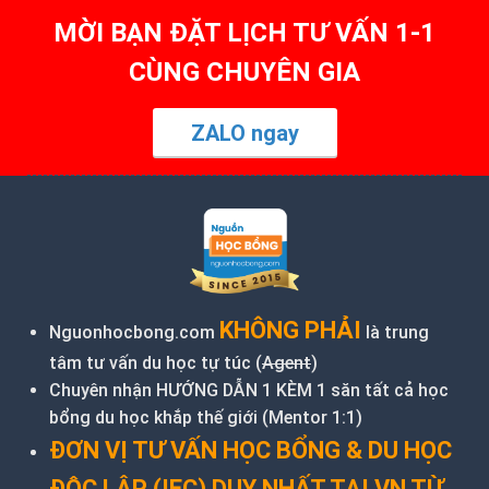
MỜI BẠN ĐẶT LỊCH TƯ VẤN 1-1
CÙNG CHUYÊN GIA
ZALO ngay
KHÔNG PHẢI
Nguonhocbong.com
là trung
tâm tư vấn du học tự túc (
Agent
)
Chuyên nhận HƯỚNG DẪN 1 KÈM 1 săn tất cả học
bổng du học khắp thế giới (Mentor 1:1)
ĐƠN VỊ TƯ VẤN HỌC BỔNG & DU HỌC
ĐỘC LẬP (IEC) DUY NHẤT TẠI VN TỪ