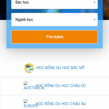
Tìm kiếm
HỌC BỔNG DU HỌC BẮC MỸ
HỌC BỔNG DU HỌC CHÂU ÚC
HỌC BỔNG DU HỌC CHÂU ÂU