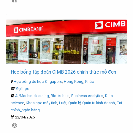
Học bổng tập đoàn CIMB 2026 chính thức mở đơn
Học bổng du học Singapore
,
Hong Kong
,
Khác
Đại học
AI/Machine learning
,
Blockchain
,
Business Analytics
,
Data
science
,
Khoa học máy tính
,
Luật
,
Quản lý
,
Quản trị kinh doanh
,
Tài
chính_ngân hàng
22/04/2026