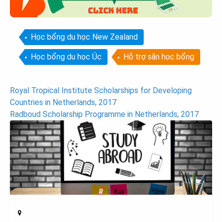
Học bổng du học New Zealand
Học bổng du học Úc
Hỗ trợ săn học bổng
Post
Royal Tropical Institute Scholarships for Developing
Countries in Netherlands, 2017
navigation
Radboud Scholarship Programme in Netherlands, 2017