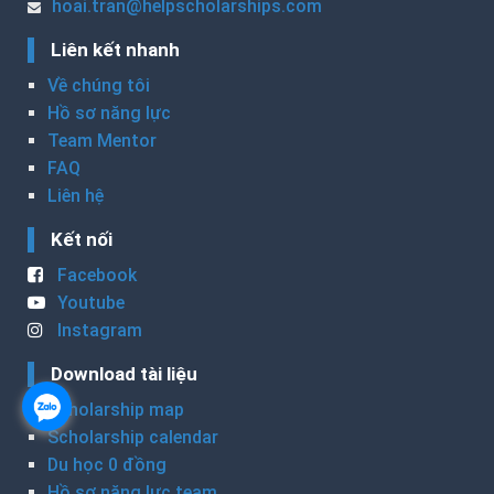
hoai.tran@helpscholarships.com
Liên kết nhanh
Về chúng tôi
Hồ sơ năng lực
Team Mentor
FAQ
Liên hệ
Kết nối
Facebook
Youtube
Instagram
Download tài liệu
Scholarship map
Scholarship calendar
Du học 0 đồng
Hồ sơ năng lực team