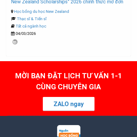
New Zealand Scholarships” 2026 chính thức mở đơn
Học bổng du học New Zealand
Thạc sĩ & Tiến sĩ
Tất cả ngành học
04/03/2026
MỜI BẠN ĐẶT LỊCH TƯ VẤN 1-1
CÙNG CHUYÊN GIA
ZALO ngay