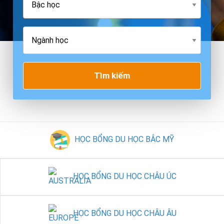
Tìm kiếm
HỌC BỔNG DU HỌC BẮC MỸ
HỌC BỔNG DU HỌC CHÂU ÚC
HỌC BỔNG DU HỌC CHÂU ÂU