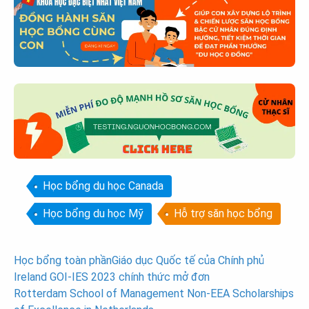
Học bổng du học Canada
Học bổng du học Mỹ
Hỗ trợ săn học bổng
Post
Học bổng toàn phầnGiáo dục Quốc tế của Chính phủ
Ireland GOI-IES 2023 chính thức mở đơn
navigation
Rotterdam School of Management Non-EEA Scholarships