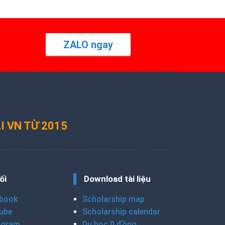
ZALO ngay
I VN TỪ 2015
ối
Download tài liệu
book
Scholarship map
ube
Scholarship calendar
agram
Du học 0 đồng