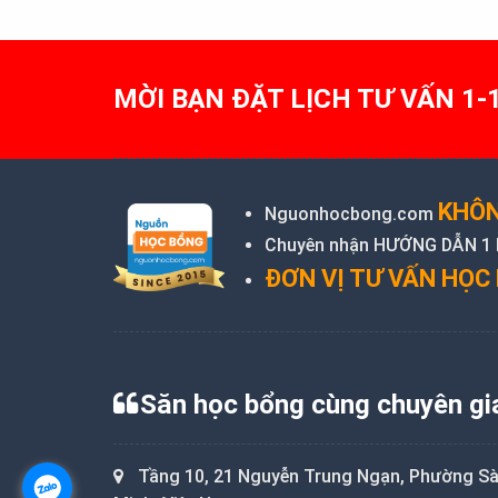
MỜI BẠN ĐẶT LỊCH TƯ VẤN 1-
KHÔN
Nguonhocbong.com
Chuyên nhận HƯỚNG DẪN 1 KÈ
ĐƠN VỊ TƯ VẤN HỌC 
Săn học bổng cùng chuyên gi
Tầng 10, 21 Nguyễn Trung Ngạn, Phường Sài