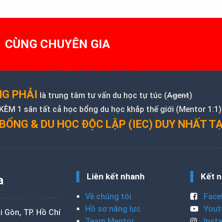
1 CÙNG CHUYÊN GIA
G PHẢI
là trung tâm tư vấn du học tự túc (
Agent
)
M 1 săn tất cả học bổng du học khắp thế giới (Mentor 1:1)
BỔNG & DU HỌC ĐỘC LẬP (IEC) DUY NHẤT TẠ
Liên kết nhanh
Kết n
a
Về chúng tôi
Face
Hồ sơ năng lực
Yout
 Gòn, TP. Hồ Chí
Team Mentor
Inst