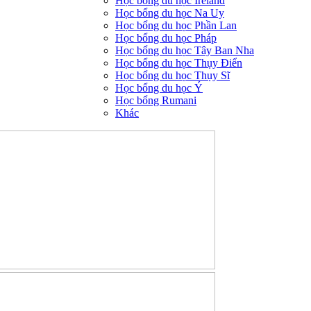
Học bổng du học Ireland
Học bổng du học Na Uy
Học bổng du học Phần Lan
Học bổng du học Pháp
Học bổng du học Tây Ban Nha
Học bổng du học Thụy Điển
Học bổng du học Thụy Sĩ
Học bổng du học Ý
Học bổng Rumani
Khác