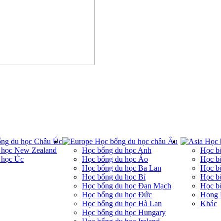
ng du học Châu Úc
Học bổng du học châu Âu
Học 
 học New Zealand
Học bổng du học Anh
Học b
 học Úc
Học bổng du học Áo
Học b
Học bổng du học Ba Lan
Học bổ
Học bổng du học Bỉ
Học b
Học bổng du học Đan Mạch
Học b
Học bổng du học Đức
Hong
Học bổng du học Hà Lan
Khác
Học bổng du học Hungary