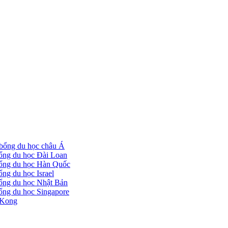
bổng du học châu Á
ổng du học Đài Loan
ổng du học Hàn Quốc
ng du học Israel
ổng du học Nhật Bản
ổng du học Singapore
 Kong