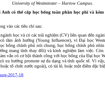
University of Westminster – Harrow Campus
.
i Anh có thể cấp học bổng toàn phần học phí và kèm 
ng vào các tiêu chí sau:
ngành học và có các trải nghiệm (CV) liên quan đến ngà
có tầm ảnh hưởng (Young Influencer), vì Đại học Westm
học bổng chính phủ nói chung, học bổng chính phủ nhìn
ng mang tính thay đổi) và kinh nghiệm làm việc. Còn W
đi làm vẫn có cơ hội thành công với học bổng của Đại học 
ó xu hướng promote sự đa dạng và tính quốc tế. Vì vậy, 
oặc tổ chức nước ngoài), có tài lẻ, hoặc một điểm đặc biệt
chure-2017-18