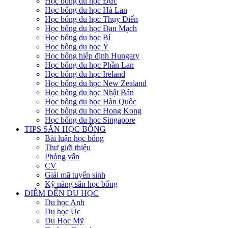
Học bổng du học Đức
Học bổng du học Hà Lan
Học bổng du học Thụy Điển
Học bổng du học Đan Mạch
Học bổng du học Bỉ
Học bổng du học Ý
Học bổng hiệp định Hungary
Học bổng du học Phần Lan
Học bổng du học Ireland
Học bổng du học New Zealand
Học bổng du học Nhật Bản
Học bổng du học Hàn Quốc
Học bổng du học Hong Kong
Học bổng du học Singapore
TIPS SĂN HỌC BỔNG
Bài luận học bổng
Thư giới thiệu
Phỏng vấn
CV
Giải mã tuyển sinh
Kỹ năng săn học bổng
ĐIỂM ĐẾN DU HỌC
Du học Anh
Du học Úc
Du Học Mỹ