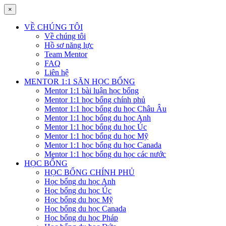
×
VỀ CHÚNG TÔI
Về chúng tôi
Hồ sơ năng lực
Team Mentor
FAQ
Liên hệ
MENTOR 1:1 SĂN HỌC BỔNG
Mentor 1:1 bài luận học bổng
Mentor 1:1 học bổng chính phủ
Mentor 1:1 học bổng du học Châu Âu
Mentor 1:1 học bổng du học Anh
Mentor 1:1 học bổng du học Úc
Mentor 1:1 học bổng du học Mỹ
Mentor 1:1 học bổng du học Canada
Mentor 1:1 học bổng du học các nước
HỌC BỔNG
HỌC BỔNG CHÍNH PHỦ
Học bổng du học Anh
Học bổng du học Úc
Học bổng du học Mỹ
Học bổng du học Canada
Học bổng du học Pháp