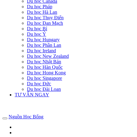
Du học Canada
Du học Pháp
Du học Hà Lan
Du học Thụy Điển
Du học Đan Mạch
Du học Bỉ
Du học Ý
Du học Hungary
Du học Phần Lan
Du học Ireland
Du học New Zealand
Du học Nhật Bản
Du học Hàn Quốc
Du học Hong Kong
Du học Singapore
Du học Đức
Du học Đài Loan
TƯ VẤN NGAY
Nguồn Học Bổng