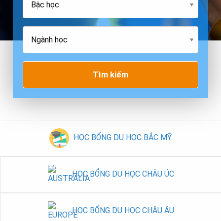
Tìm kiếm
HỌC BỔNG DU HỌC BẮC MỸ
HỌC BỔNG DU HỌC CHÂU ÚC
HỌC BỔNG DU HỌC CHÂU ÂU