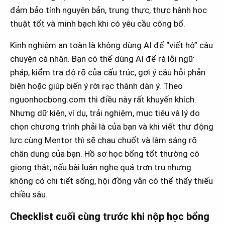
đảm bảo tính nguyên bản, trung thực, thực hành học
thuật tốt và minh bạch khi có yêu cầu công bố.
Kinh nghiệm an toàn là không dùng AI để “viết hộ” câu
chuyện cá nhân. Bạn có thể dùng AI để rà lỗi ngữ
pháp, kiểm tra độ rõ của cấu trúc, gợi ý câu hỏi phản
biện hoặc giúp biến ý rời rạc thành dàn ý. Theo
nguonhocbong.com thì điều này rất khuyến khích.
Nhưng dữ kiện, ví dụ, trải nghiệm, mục tiêu và lý do
chọn chương trình phải là của bạn và khi viết thư động
lực cùng Mentor thì sẽ chau chuốt và làm sáng rõ
chân dung của bạn. Hồ sơ học bổng tốt thường có
giọng thật; nếu bài luận nghe quá trơn tru nhưng
không có chi tiết sống, hội đồng vẫn có thể thấy thiếu
chiều sâu.
Checklist cuối cùng trước khi nộp học bổng