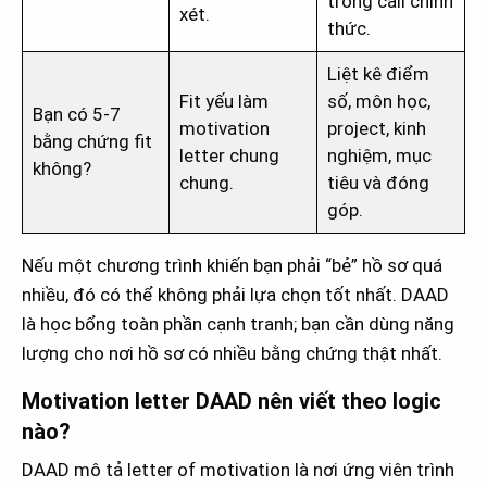
trong call chính
xét.
thức.
Liệt kê điểm
Fit yếu làm
số, môn học,
Bạn có 5-7
motivation
project, kinh
bằng chứng fit
letter chung
nghiệm, mục
không?
chung.
tiêu và đóng
góp.
Nếu một chương trình khiến bạn phải “bẻ” hồ sơ quá
nhiều, đó có thể không phải lựa chọn tốt nhất. DAAD
là học bổng toàn phần cạnh tranh; bạn cần dùng năng
lượng cho nơi hồ sơ có nhiều bằng chứng thật nhất.
Motivation letter DAAD nên viết theo logic
nào?
DAAD mô tả letter of motivation là nơi ứng viên trình