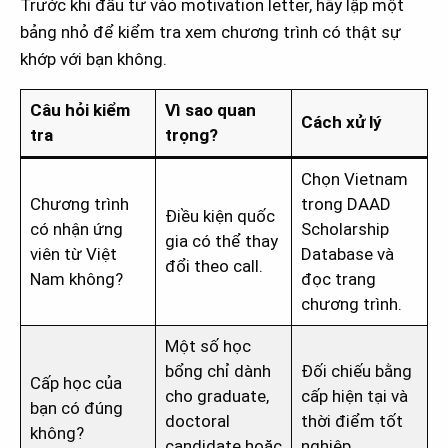
Trước khi đầu tư vào motivation letter, hãy lập một
bảng nhỏ để kiểm tra xem chương trình có thật sự
khớp với bạn không.
Câu hỏi kiểm
Vì sao quan
Cách xử lý
tra
trọng?
Chọn Vietnam
Chương trình
trong DAAD
Điều kiện quốc
có nhận ứng
Scholarship
gia có thể thay
viên từ Việt
Database và
đổi theo call.
Nam không?
đọc trang
chương trình.
Một số học
bổng chỉ dành
Đối chiếu bằng
Cấp học của
cho graduate,
cấp hiện tại và
bạn có đúng
doctoral
thời điểm tốt
không?
candidate hoặc
nghiệp.