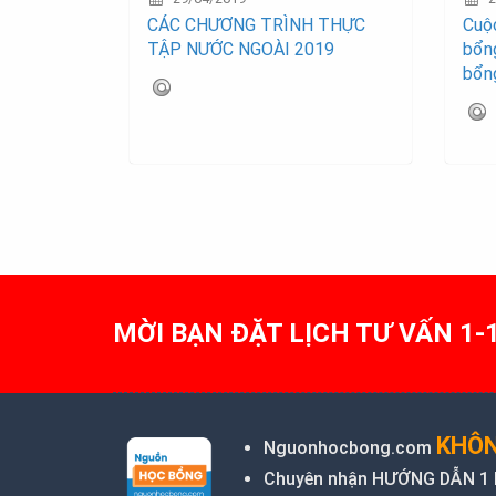
CÁC CHƯƠNG TRÌNH THỰC
Cuộc
TẬP NƯỚC NGOÀI 2019
bổng
bổn
MỜI BẠN ĐẶT LỊCH TƯ VẤN 1-
KHÔN
Nguonhocbong.com
Chuyên nhận HƯỚNG DẪN 1 KÈ