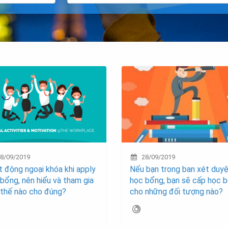
8/09/2019
28/09/2019
 động ngoại khóa khi apply
Nếu bạn trong ban xét duy
bổng, nên hiểu và tham gia
học bổng, bạn sẽ cấp học 
 thế nào cho đúng?
cho những đối tượng nào?