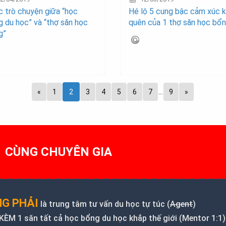
 trò chuyện giữa “học
Hé lộ 5 cung bậc cảm xúc 
 du học” và “thợ săn học
quên của 1 thợ săn học bổ
g”
«
1
2
3
4
5
6
7
…
9
»
1 CÙNG CHUYÊN GIA
G PHẢI
là trung tâm tư vấn du học tự túc (
Agent
)
M 1 săn tất cả học bổng du học khắp thế giới (Mentor 1:1)