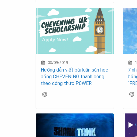
03/09/2019
1
Hướng dẫn viết bài luận săn học
7 nh
bổng CHEVENING thành công
bổn
theo công thức P0WER
“FRE