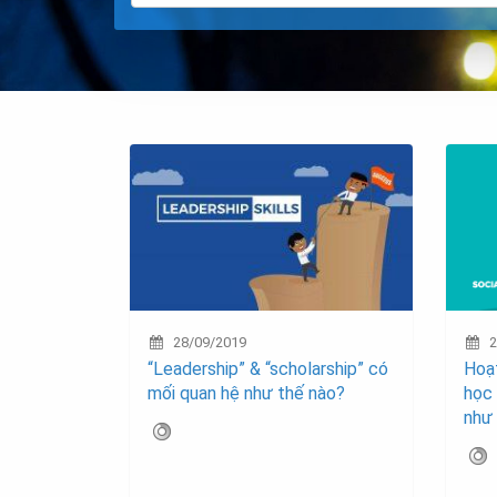
28/09/2019
2
“Leadership” & “scholarship” có
Hoạt
mối quan hệ như thế nào?
học 
như