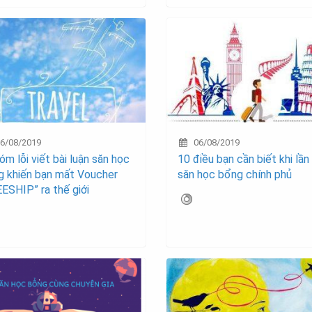
6/08/2019
06/08/2019
óm lỗi viết bài luận săn học
10 điều bạn cần biết khi lần
g khiến bạn mất Voucher
săn học bổng chính phủ
ESHIP” ra thế giới