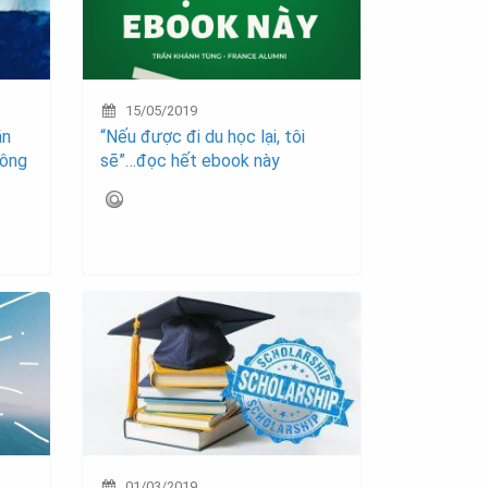
15/05/2019
ăn
“Nếu được đi du học lại, tôi
công
sẽ”…đọc hết ebook này
01/03/2019