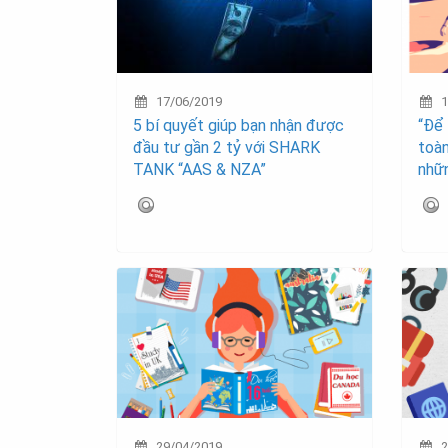
17/06/2019
1
5 bí quyết giúp bạn nhận được
“Để
đầu tư gần 2 tỷ với SHARK
toàn
TANK “AAS & NZA”
nhữn
29/04/2019
2