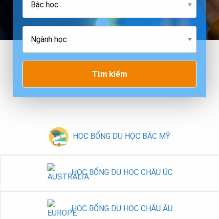
Tìm kiếm
HỌC BỔNG DU HỌC BẮC MỸ
HỌC BỔNG DU HỌC CHÂU ÚC
HỌC BỔNG DU HỌC CHÂU ÂU