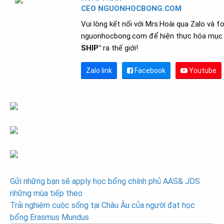
CEO NGUONHOCBONG.COM
Vui lòng kết nối với Mrs.Hoài qua Zalo và f
nguonhocbong.com để hiện thực hóa mục 
SHIP"
ra thế giới!
Zalo link
Facebook
Youtube
Post
Gửi những bạn sẽ apply học bổng chính phủ AAS& JDS
những mùa tiếp theo
navigation
Trải nghiệm cuộc sống tại Châu Âu của người đạt học
bổng Erasmus Mundus