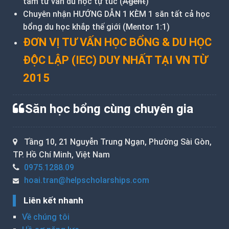
tâm tư vấn du học tự túc (
Agent
)
Chuyên nhận HƯỚNG DẪN 1 KÈM 1 săn tất cả học
bổng du học khắp thế giới (Mentor 1:1)
ĐƠN VỊ TƯ VẤN HỌC BỔNG & DU HỌC
ĐỘC LẬP (IEC) DUY NHẤT TẠI VN TỪ
2015
Săn học bổng cùng chuyên gia
Tầng 10, 21 Nguyễn Trung Ngạn, Phường Sài Gòn,
TP. Hồ Chí Minh, Việt Nam
0975.1288.09
hoai.tran@helpscholarships.com
Liên kết nhanh
Về chúng tôi