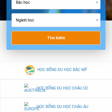
Tìm kiếm
HỌC BỔNG DU HỌC BẮC MỸ
HỌC BỔNG DU HỌC CHÂU ÚC
HỌC BỔNG DU HỌC CHÂU ÂU