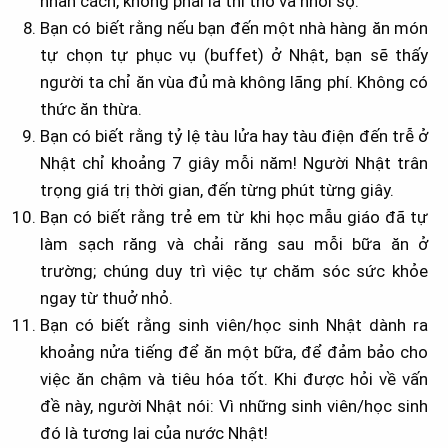
nhân cách, không phải là thi thố và nhồi sọ.
Bạn có biết rằng nếu bạn đến một nhà hàng ăn món
tự chọn tự phục vụ (buffet) ở Nhật, bạn sẽ thấy
người ta chỉ ăn vùa đủ mà không lãng phí. Không có
thức ăn thừa.
Bạn có biết rằng tỷ lệ tàu lửa hay tàu điện đến trễ ở
Nhật chỉ khoảng 7 giây mỗi năm! Người Nhật trân
trọng giá trị thời gian, đến từng phút từng giây.
Bạn có biết rằng trẻ em từ khi học mẫu giáo đã tự
làm sạch răng và chải răng sau mỗi bữa ăn ở
trường; chúng duy trì việc tự chăm sóc sức khỏe
ngay từ thuở nhỏ.
Bạn có biết rằng sinh viên/học sinh Nhật dành ra
khoảng nửa tiếng để ăn một bữa, để đảm bảo cho
việc ăn chậm và tiêu hóa tốt. Khi được hỏi về vấn
đề này, người Nhật nói: Vì những sinh viên/học sinh
đó là tương lai của nước Nhật!