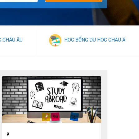
C CHÂU ÂU
HỌC BỔNG DU HỌC CHÂU Á