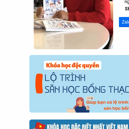
n
S
Zal