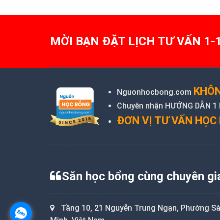
Post
navigation
MỜI BẠN ĐẶT LỊCH TƯ VẤN 1-
KHÔN
Nguonhocbong.com
Chuyên nhận HƯỚNG DẪN 1 KÈ
ĐƠN VỊ TƯ VẤN HỌC 
Săn học bổng cùng chuyên gi
Tầng 10, 21 Nguyễn Trung Ngạn, Phường Sài