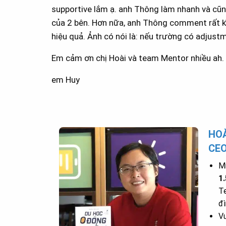
supportive lắm ạ. anh Thông làm nhanh và cũn
của 2 bên. Hơn nữa, anh Thông comment rất kĩ
hiệu quả. Ảnh có nói là: nếu trường có adjust
Em cảm ơn chị Hoài và team Mentor nhiều ah.
em Huy
HOÀ
CE
Mr
1
Te
đì
Vu