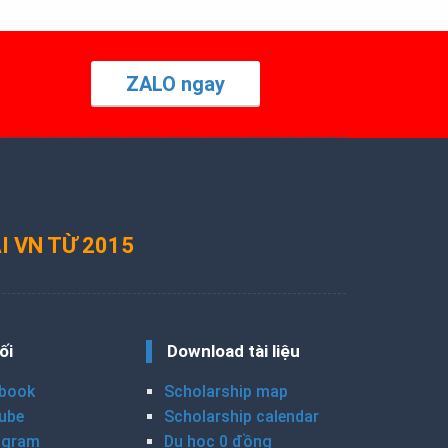
ZALO ngay
I VN TỪ 2015
ối
Download tài liệu
book
Scholarship map
ube
Scholarship calendar
agram
Du học 0 đồng