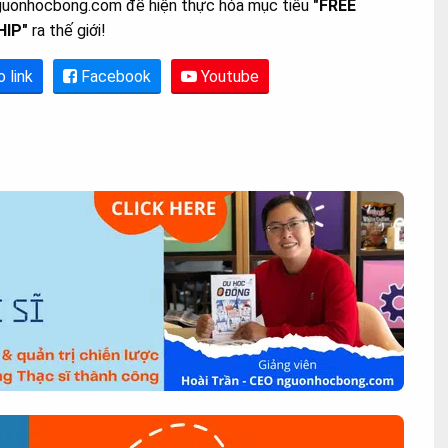
guonhocbong.com để hiện thực hóa mục tiêu
"FREE
HIP"
ra thế giới!
o link
Facebook
Youtube