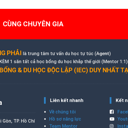
1 CÙNG CHUYÊN GIA
G PHẢI
là trung tâm tư vấn du học tự túc (
Agent
)
M 1 săn tất cả học bổng du học khắp thế giới (Mentor 1:1)
BỔNG & DU HỌC ĐỘC LẬP (IEC) DUY NHẤT TẠ
Liên kết nhanh
Kết n
a
Về chúng tôi
Face
Hồ sơ năng lực
Yout
 Gòn, TP. Hồ Chí
Team Mentor
Inst