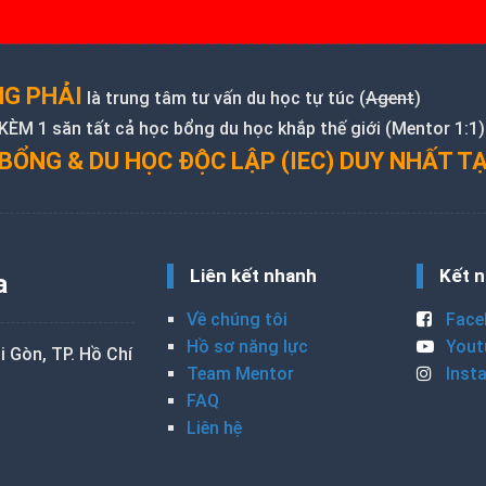
G PHẢI
là trung tâm tư vấn du học tự túc (
Agent
)
M 1 săn tất cả học bổng du học khắp thế giới (Mentor 1:1)
BỔNG & DU HỌC ĐỘC LẬP (IEC) DUY NHẤT TẠ
Liên kết nhanh
Kết n
a
Về chúng tôi
Face
Hồ sơ năng lực
Yout
 Gòn, TP. Hồ Chí
Team Mentor
Inst
FAQ
Liên hệ