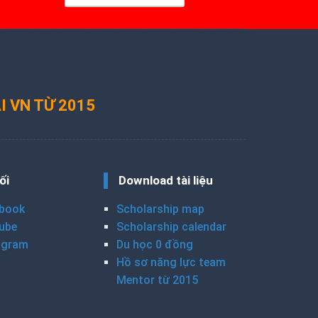
I VN TỪ 2015
ối
Download tài liệu
book
Scholarship map
ube
Scholarship calendar
agram
Du học 0 đồng
Hồ sơ năng lực team
Mentor từ 2015