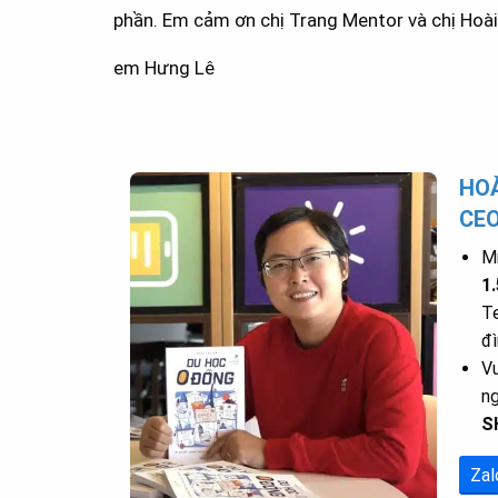
phần. Em cảm ơn chị Trang Mentor và chị Hoài 
em Hưng Lê
HOÀ
CE
Mr
1
Te
đì
Vu
n
S
Zal