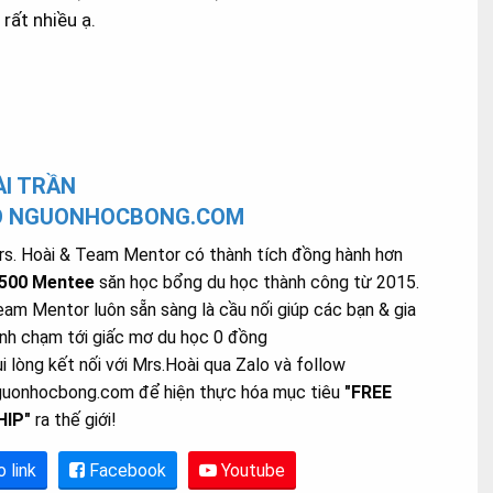
rất nhiều ạ.
I TRẦN
O NGUONHOCBONG.COM
s. Hoài & Team Mentor có thành tích đồng hành hơn
.500 Mentee
săn học bổng du học thành công từ 2015.
am Mentor luôn sẵn sàng là cầu nối giúp các bạn & gia
nh chạm tới giấc mơ du học 0 đồng
i lòng kết nối với Mrs.Hoài qua Zalo và follow
guonhocbong.com để hiện thực hóa mục tiêu
"FREE
HIP"
ra thế giới!
o link
Facebook
Youtube