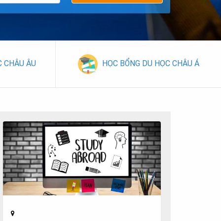
C CHÂU ÂU
HỌC BỔNG DU HỌC CHÂU Á