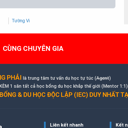
Tường Vi
1 CÙNG CHUYÊN GIA
G PHẢI
là trung tâm tư vấn du học tự túc (
Agent
)
M 1 săn tất cả học bổng du học khắp thế giới (Mentor 1:1)
BỔNG & DU HỌC ĐỘC LẬP (IEC) DUY NHẤT TẠ
Liên kết nhanh
Kết n
a