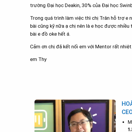
trường Đại học Deakin, 30% của Đại học Swinb
Trong quá trình làm việc thì chị Trân hỗ trợ e 
bài cũng kỹ nữa ạ chị nên là e học được nhiều 
bài e đồ oke hết á.
Cảm ơn chị đã kết nối em với Mentor rất nhiệt t
em Thy
HOÀ
CE
Mr
1