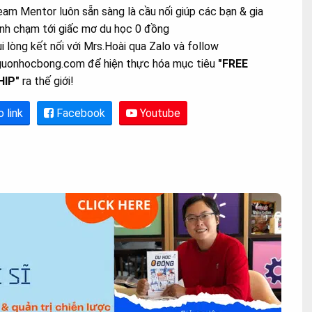
am Mentor luôn sẵn sàng là cầu nối giúp các bạn & gia
nh chạm tới giấc mơ du học 0 đồng
i lòng kết nối với Mrs.Hoài qua Zalo và follow
guonhocbong.com để hiện thực hóa mục tiêu
"FREE
HIP"
ra thế giới!
o link
Facebook
Youtube