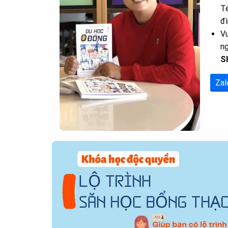
Te
đì
Vu
n
S
Zal