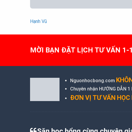
Hạnh Vũ
Post
navigation
MỜI BẠN ĐẶT LỊCH TƯ VẤN 1-
KHÔN
Nguonhocbong.com
Chuyên nhận HƯỚNG DẪN 1 KÈ
ĐƠN VỊ TƯ VẤN HỌC 
Săn học bổng cùng chuyên gi