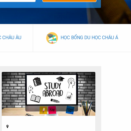
C CHÂU ÂU
HỌC BỔNG DU HỌC CHÂU Á