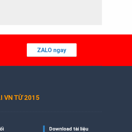
ZALO ngay
I VN TỪ 2015
ối
Download tài liệu