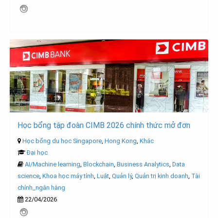
Học bổng tập đoàn CIMB 2026 chính thức mở đơn
Học bổng du học Singapore
,
Hong Kong
,
Khác
Đại học
AI/Machine learning
,
Blockchain
,
Business Analytics
,
Data
science
,
Khoa học máy tính
,
Luật
,
Quản lý
,
Quản trị kinh doanh
,
Tài
chính_ngân hàng
22/04/2026