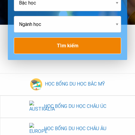
Tìm kiếm
HỌC BỔNG DU HỌC BẮC MỸ
HỌC BỔNG DU HỌC CHÂU ÚC
HỌC BỔNG DU HỌC CHÂU ÂU