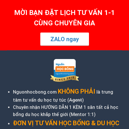
MỜI BẠN ĐẶT LỊCH TƯ VẤN 1-1
CÙNG CHUYÊN GIA
ZALO ngay
KHÔNG PHẢI
Nguonhocbong.com
là trung
tâm tư vấn du học tự túc (
Agent
)
Chuyên nhận HƯỚNG DẪN 1 KÈM 1 săn tất cả học
bổng du học khắp thế giới (Mentor 1:1)
ĐƠN VỊ TƯ VẤN HỌC BỔNG & DU HỌC