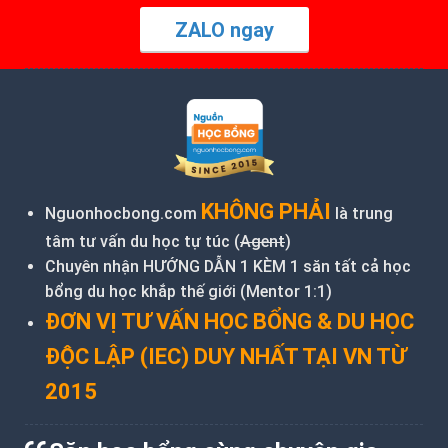
ZALO ngay
KHÔNG PHẢI
Nguonhocbong.com
là trung
tâm tư vấn du học tự túc (
Agent
)
Chuyên nhận HƯỚNG DẪN 1 KÈM 1 săn tất cả học
bổng du học khắp thế giới (Mentor 1:1)
ĐƠN VỊ TƯ VẤN HỌC BỔNG & DU HỌC
ĐỘC LẬP (IEC) DUY NHẤT TẠI VN TỪ
2015