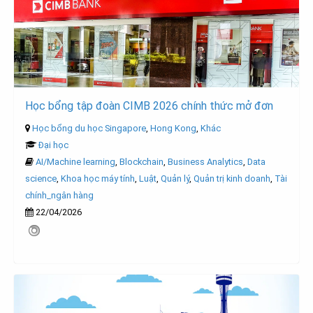
Học bổng tập đoàn CIMB 2026 chính thức mở đơn
Học bổng du học Singapore
,
Hong Kong
,
Khác
Đại học
AI/Machine learning
,
Blockchain
,
Business Analytics
,
Data
science
,
Khoa học máy tính
,
Luật
,
Quản lý
,
Quản trị kinh doanh
,
Tài
chính_ngân hàng
22/04/2026