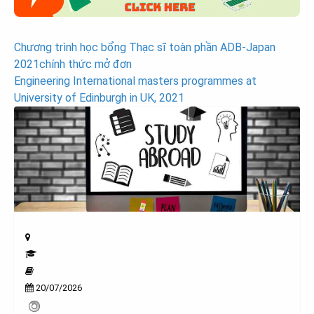
Post
Chương trình học bổng Thạc sĩ toàn phần ADB-Japan
2021chính thức mở đơn
navigation
Engineering International masters programmes at
University of Edinburgh in UK, 2021
20/07/2026