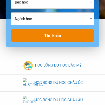
Tìm kiếm
HỌC BỔNG DU HỌC BẮC MỸ
HỌC BỔNG DU HỌC CHÂU ÚC
HỌC BỔNG DU HỌC CHÂU ÂU