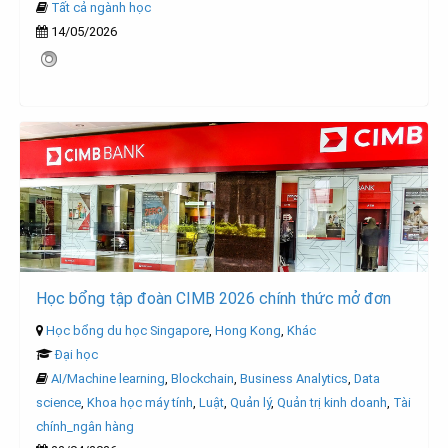
Tất cả ngành học
14/05/2026
Học bổng tập đoàn CIMB 2026 chính thức mở đơn
Học bổng du học Singapore
,
Hong Kong
,
Khác
Đại học
AI/Machine learning
,
Blockchain
,
Business Analytics
,
Data
science
,
Khoa học máy tính
,
Luật
,
Quản lý
,
Quản trị kinh doanh
,
Tài
chính_ngân hàng