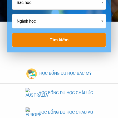
Tìm kiếm
HỌC BỔNG DU HỌC BẮC MỸ
HỌC BỔNG DU HỌC CHÂU ÚC
HỌC BỔNG DU HỌC CHÂU ÂU