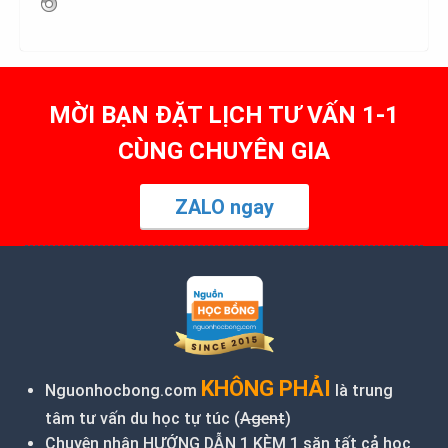
MỜI BẠN ĐẶT LỊCH TƯ VẤN 1-1
CÙNG CHUYÊN GIA
ZALO ngay
KHÔNG PHẢI
Nguonhocbong.com
là trung
tâm tư vấn du học tự túc (
Agent
)
Chuyên nhận HƯỚNG DẪN 1 KÈM 1 săn tất cả học