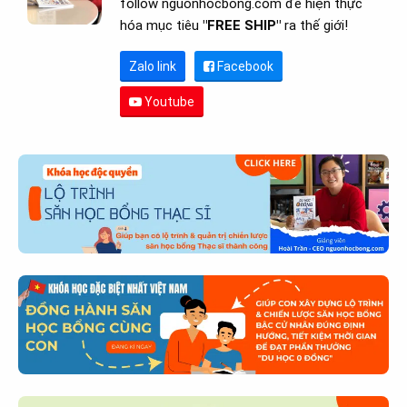
follow nguonhocbong.com để hiện thực
hóa mục tiêu
"FREE SHIP"
ra thế giới!
Zalo link
Facebook
Youtube