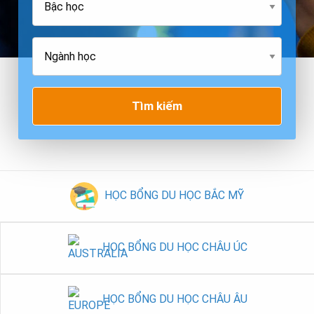
Tìm kiếm
HỌC BỔNG DU HỌC BẮC MỸ
HỌC BỔNG DU HỌC CHÂU ÚC
HỌC BỔNG DU HỌC CHÂU ÂU