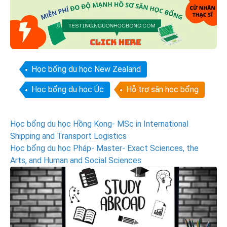
Học bổng du học New Zealand
Học bổng du học Úc
Hỗ trợ săn học bổng
Post
Học bổng du học Hồng Kong- MSc in International
Shipping and Transport Logistics
navigation
Học bổng du học Pháp- Master- Exact Sciences, the
Arts, and Human and Social Sciences