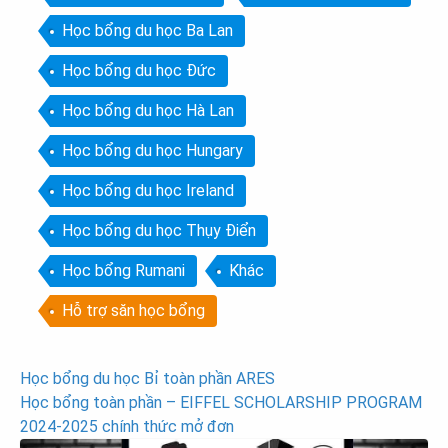
Học bổng du học Ba Lan
Học bổng du học Đức
Học bổng du học Hà Lan
Học bổng du học Hungary
Học bổng du học Ireland
Học bổng du học Thụy Điển
Học bổng Rumani
Khác
Hỗ trợ săn học bổng
Post
Học bổng du học Bỉ toàn phần ARES
Học bổng toàn phần – EIFFEL SCHOLARSHIP PROGRAM
navigation
2024-2025 chính thức mở đơn