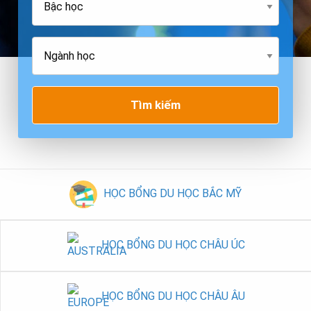
Tìm kiếm
HỌC BỔNG DU HỌC BẮC MỸ
HỌC BỔNG DU HỌC CHÂU ÚC
HỌC BỔNG DU HỌC CHÂU ÂU