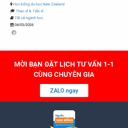
Học bổng du học New Zealand
Thạc sĩ & Tiến sĩ
Tất cả ngành học
04/03/2026
MỜI BẠN ĐẶT LỊCH TƯ VẤN 1-1
CÙNG CHUYÊN GIA
ZALO ngay