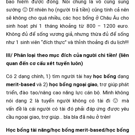
bảo hiểm được đóng. Nói chung là vô cùng sung
sướng
🙂
Dĩ nhiên họ (người trả tiền) cũng tính cả nên
sẽ không cho quá nhiều, các học bổng ở Châu Âu cho
sinh hoạt phí 1 tháng khoảng từ 800 – 1200 euro.
Không đủ để sống vương giả, nhưng thừa đủ để sống
như 1 sinh viên “đích thực” và thỉnh thoảng đi du lịch!!!
III/ Phân loại theo mục đích của người chi tiền! (liên
quan đến cơ cấu xét tuyển luôn)
Có 2 dạng chính, 1) tìm người tài hay
học bổng
dạng
merit-based
và 2)
học bổng ngoại giao
, trợ giúp phát
triển, đào tạo/nâng cao năng lực cán bộ. Mình không
nói dạng 2 là tuyển người không có tài đi
🙂
mà
vấn đề là cái người có tài đó phải đáp ứng được yêu
cầu ngoại giao, trợ giúp… bla bla đã nêu ở trên!
Học bổng tài năng/học bổng merit-based/học bổng