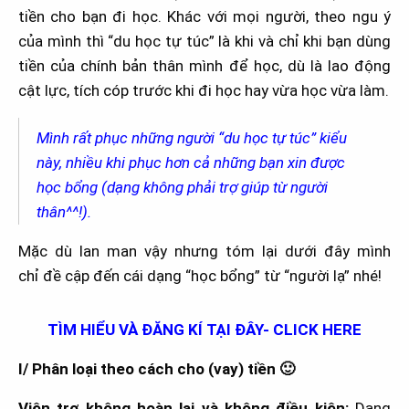
tiền cho bạn đi học. Khác với mọi người, theo ngu ý
của mình thì “du học tự túc” là khi và chỉ khi bạn dùng
tiền của chính bản thân mình để học, dù là lao động
cật lực, tích cóp trước khi đi học hay vừa học vừa làm.
Mình rất phục những người “du học tự túc” kiểu
này, nhiều khi phục hơn cả những bạn xin được
học bổng (dạng không phải trợ giúp từ người
thân^^!).
Mặc dù lan man vậy nhưng tóm lại dưới đây mình
chỉ đề cập đến cái dạng “học bổng” từ “người lạ” nhé!
TÌM HIỂU VÀ ĐĂNG KÍ TẠI ĐÂY-
CLICK HERE
I/ Phân loại theo cách cho (vay) tiền
🙂
Viện trợ không hoàn lại và không điều kiện:
Dạng