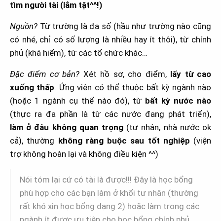
tìm người tài (lắm tật^^!)
Nguồn?
Từ trường là đa số (hầu như trường nào cũng
có nhé, chỉ có số lượng là nhiều hay ít thôi), từ chính
phủ (khá hiếm), từ các tổ chức khác…
Đặc điểm cơ bản?
Xét hồ sơ, cho điểm,
lấy từ cao
xuống thấp
. Ứng viên có thể thuộc bất kỳ ngành nào
(hoặc 1 ngành cụ thể nào đó), từ
bất kỳ nước nào
(thực ra đa phần là từ các nước đang phát triển),
làm ở đâu không quan trọng
(tư nhân, nhà nước ok
cả), thường
không ràng buộc sau tốt nghiệp
(viện
trợ không hoàn lại và không điều kiện ^^)
Nói tóm lại cứ có tài là được!!! Đây là học bổng
phù hợp cho các bạn làm ở khối tư nhân (thường
rất khó xin học bổng dạng 2) hoặc làm trong các
ngành ít được ưu tiên cho học bổng chính phủ