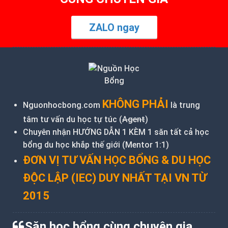
ZALO ngay
KHÔNG PHẢI
Nguonhocbong.com
là trung
tâm tư vấn du học tự túc (
Agent
)
Chuyên nhận HƯỚNG DẪN 1 KÈM 1 săn tất cả học
bổng du học khắp thế giới (Mentor 1:1)
ĐƠN VỊ TƯ VẤN HỌC BỔNG & DU HỌC
ĐỘC LẬP (IEC) DUY NHẤT TẠI VN TỪ
2015
Săn học bổng cùng chuyên gia