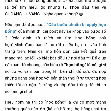
theo là xin “học bổng du học”
😉
Bắt đầu mở Google
ra để tìm hiểu, gõ những từ khóa đầu tiên và
CHOÁNG… + VÁNG… Nghe quen không?
😛
Nếu bạn đã đọc post
“Các bước chuẩn bị apply học
bổng”
của mình thì cái post này sẽ khớp vào bước số
2 “xác định sở thích và tìm học bổng phù
hợp”.
Mình đảm bảo là có rất nhiều bạn rơi vào tình
trạng trên. Nhìn cái mớ hỗn độn của kết quả trên
mạng mà lạc lối, ko biết bắt đầu từ nơi đâu ^^! Để giúp
các bạn đỡ choáng, cần hiểu rõ
“học bổng” là cái gì
vì
nó có vô vàn loại trong khi bạn chỉ đủ sức để nộp
những dạng phù hợp với bản thân thôi (trừ trường hợp
thiên tài cứ nộp là trúng và nộp đâu trúng đó thì ko
nói làm gì nhé).
HIểu nôm na thì có “học bổng” là khi có một mạnh
thường quân nào đó (kể cả bố mẹ, họ hàng) chi trả