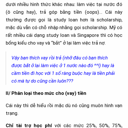
dưới nhiều hình thức khác nhau: làm việc tại nước đó
(ô cũng hay), trả góp bằng tiền (oops)… Cái này
thường được gọi là study loan hơn là scholarship,
mặc dù vẫn có chỗ nhập nhằng gọi scholarship. Mỹ có
rất nhiều cái dạng study loan và Singapore thì có học
bổng kiểu cho vay và “bắt” ở lại làm việc trả nợ.
Vậy bạn thích vay rồi trả (nhỡ đâu có bạn thích
được bắt ở lại làm việc ở 1 nước nào đó ^^!) hay là
cầm tiền đi học với 1 số ràng buộc hay là tiền phải
có mà tự do cũng cần luôn???
II/ Phân loại theo mức cho (vay) tiền
Cái này thì dễ hiểu rồi mặc dù nó cũng muôn hình vạn
trạng.
Chỉ tài trợ học phí
với các mức 25%, 50%, 75%,