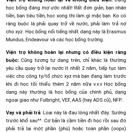
học bổng đáng mơ ước nhất! Rất đơn giản, bạn nhận
tiền, bạn tiêu tiền, học xong thì làm gì mặc bạn. Ko có
ràng buộc là phải quay trở về nước, phải làm trả nợ
cho xyz. Học bổng nổi tiếng nhất dạng này là Erasmus
Mundus, Endeavour và các học bổng trường.
Viện trợ không hoàn lại nhưng có điều kiện ràng
buộc:
Cũng tương tự dạng trên, chỉ khác là thường
yêu cầu quay trở lại nước ít nhất 2 năm, tiếp tục làm
việc cho công ty/tổ chức xyz mà bạn đang làm trước
khi đi học tối thiểu thêm 2 năm nữa v.v.v Học bổng
dạng này thường là học bổng của chính phủ, dạng
ngoại giao như Fulbright, VEF, AAS (hay ADS cũ), NFP…
Vay và phải trả
: Loại này là đau lòng nhất đây. Sướng
trước khổ sau^^. Cơ bản là cầm tiền đi học rồi sau đó
phải trả lại một phần (phù) hoặc toàn phần (oops)