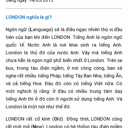
Đăng ngày: 14/05/2015
LONDON nghĩa là gì?
Ngôn ngữ (
L
anguage) sẽ là điều ngạc nhiên thú vị đầu
tiên của bạn khi đến LONDON. Tiếng Anh là ngôn ngữ
quốc tế. Nước Anh là nơi khai sinh ra tiếng Anh.
London là thủ đô của nước Anh. Vậy mà tiếng Anh
chưa hẳn là ngôn ngữ phổ biến nhất ở London. Trên xe
bus, trong tàu điện ngầm, ở nơi công cộng, bạn sẽ
nghe rất nhiều tiếng Pháp, tiếng Tây Ban Nha, tiếng Ấn,
và cả tiếng Hoa. Đâu đó còn có tiếng Việt nữa. Có
một nghịch lý rằng: ở đâu có nhiều trung tâm dạy
tiếng Anh thì ở đó còn ít người sử dụng tiếng Anh. Và
London là một nơi như thế đó.
LONDON rất cổ kính (
O
ld). Đồng thời, LONDON cũng
rất mới mẻ (
N
ew). London có hệ thống tàu điện ngầm