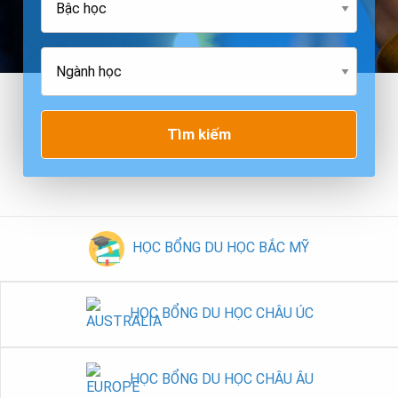
Tìm kiếm
HỌC BỔNG DU HỌC BẮC MỸ
HỌC BỔNG DU HỌC CHÂU ÚC
HỌC BỔNG DU HỌC CHÂU ÂU