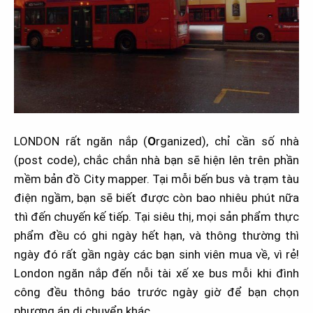
LONDON rất ngăn nắp (
O
rganized), chỉ cần số nhà
(post code), chắc chắn nhà bạn sẽ hiện lên trên phần
mềm bản đồ City mapper. Tại mỗi bến bus và trạm tàu
điện ngầm, bạn sẽ biết được còn bao nhiêu phút nữa
thì đến chuyến kế tiếp. Tại siêu thị, mọi sản phẩm thực
phẩm đều có ghi ngày hết hạn, và thông thường thì
ngày đó rất gần ngày các bạn sinh viên mua về, vì rẻ!
London ngăn nắp đến nỗi tài xế xe bus mỗi khi đình
công đều thông báo trước ngày giờ để bạn chọn
phương án di chuyển khác.