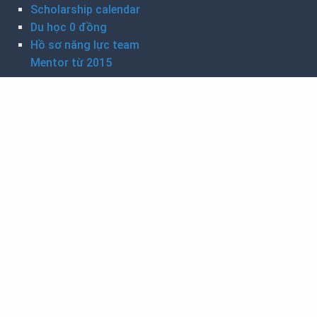
Scholarship calendar
Du học 0 đồng
Hồ sơ năng lực team
Mentor từ 2015