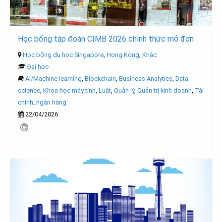
Học bổng tập đoàn CIMB 2026 chính thức mở đơn
Học bổng du học Singapore
,
Hong Kong
,
Khác
Đại học
AI/Machine learning
,
Blockchain
,
Business Analytics
,
Data
science
,
Khoa học máy tính
,
Luật
,
Quản lý
,
Quản trị kinh doanh
,
Tài
chính_ngân hàng
22/04/2026