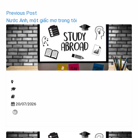
Post
Previous Post
Nước Anh, một giấc mơ trong tôi
navigation
20/07/2026