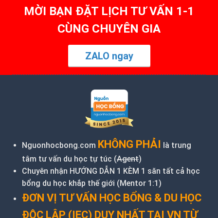
MỜI BẠN ĐẶT LỊCH TƯ VẤN 1-1
CÙNG CHUYÊN GIA
ZALO ngay
KHÔNG PHẢI
Nguonhocbong.com
là trung
tâm tư vấn du học tự túc (
Agent
)
Chuyên nhận HƯỚNG DẪN 1 KÈM 1 săn tất cả học
bổng du học khắp thế giới (Mentor 1:1)
ĐƠN VỊ TƯ VẤN HỌC BỔNG & DU HỌC
ĐỘC LẬP (IEC) DUY NHẤT TẠI VN TỪ