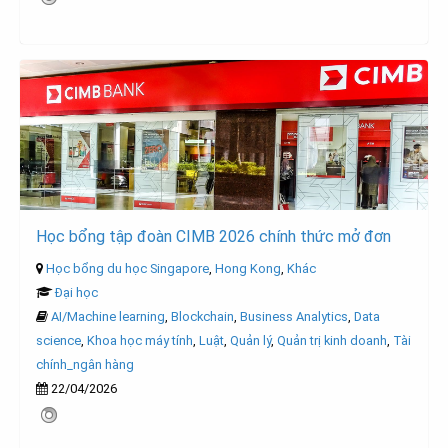
Học bổng tập đoàn CIMB 2026 chính thức mở đơn
Học bổng du học Singapore
,
Hong Kong
,
Khác
Đại học
AI/Machine learning
,
Blockchain
,
Business Analytics
,
Data
science
,
Khoa học máy tính
,
Luật
,
Quản lý
,
Quản trị kinh doanh
,
Tài
chính_ngân hàng
22/04/2026