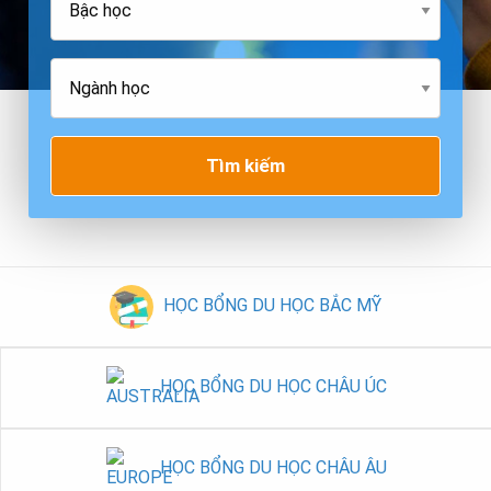
Tìm kiếm
HỌC BỔNG DU HỌC BẮC MỸ
HỌC BỔNG DU HỌC CHÂU ÚC
HỌC BỔNG DU HỌC CHÂU ÂU