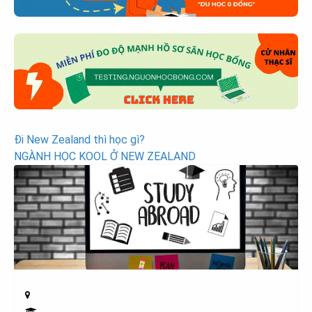
Post
Đi New Zealand thì học gì?
NGÀNH HỌC KOOL Ở NEW ZEALAND
navigation