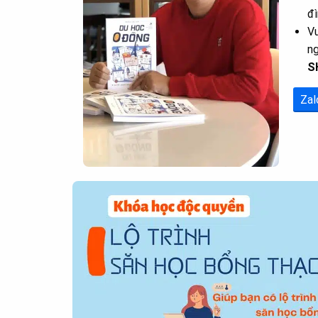
đì
Vu
n
S
Zal