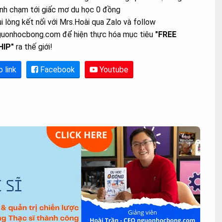
nh chạm tới giấc mơ du học 0 đồng
i lòng kết nối với Mrs.Hoài qua Zalo và follow
guonhocbong.com để hiện thực hóa mục tiêu
"FREE
HIP"
ra thế giới!
o link
Facebook
Youtube