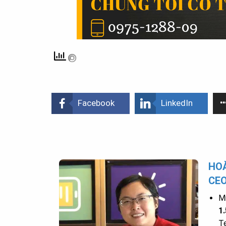
Facebook
LinkedIn
HOÀ
CE
Mr
1
Te