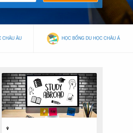
C CHÂU ÂU
HỌC BỔNG DU HỌC CHÂU Á