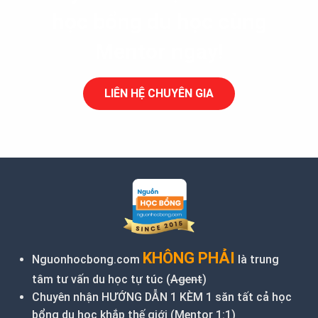
học bổng du học cùng
Mentor ngay!
LIÊN HỆ CHUYÊN GIA
KHÔNG PHẢI
Nguonhocbong.com
là trung
tâm tư vấn du học tự túc (
Agent
)
Chuyên nhận HƯỚNG DẪN 1 KÈM 1 săn tất cả học
bổng du học khắp thế giới (Mentor 1:1)