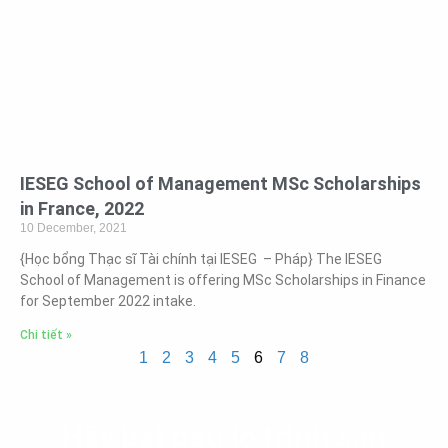
IESEG School of Management MSc Scholarships
in France, 2022
10 December, 2021
{Học bổng Thạc sĩ Tài chính tại IESEG – Pháp} The IESEG
School of Management is offering MSc Scholarships in Finance
for September 2022 intake.
Chi tiết »
1
2
3
4
5
6
7
8
Hãy bắt đầu lộ trình săn