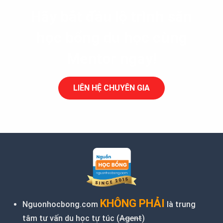
Hãy bắt đầu lộ trình săn
học bổng du học cùng
Mentor ngay!
LIÊN HỆ CHUYÊN GIA
KHÔNG PHẢI
Nguonhocbong.com
là trung
tâm tư vấn du học tự túc (
Agent
)