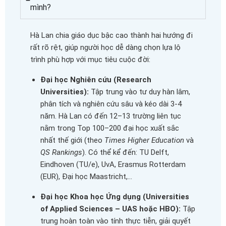
mình?
Hà Lan chia giáo dục bậc cao thành hai hướng đi
rất rõ rệt, giúp người học dễ dàng chọn lựa lộ
trình phù hợp với mục tiêu cuộc đời:
Đại học Nghiên cứu (Research
Universities):
Tập trung vào tư duy hàn lâm,
phân tích và nghiên cứu sâu và kéo dài 3-4
năm. Hà Lan có đến 12–13 trường liên tục
nằm trong Top 100–200 đại học xuất sắc
nhất thế giới (theo
Times Higher Education
và
QS Rankings
). Có thể kể đến: TU Delft,
Eindhoven (TU/e), UvA, Erasmus Rotterdam
(EUR), Đại học Maastricht,…
Đại học Khoa học Ứng dụng (Universities
of Applied Sciences – UAS hoặc HBO):
Tập
trung hoàn toàn vào tính thực tiễn, giải quyết