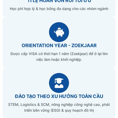
TỈ LỆ HOÀN VỐN ROI TỐI ƯU
Học phí hợp lý & học bổng đa dạng cho các nhóm ngành
ORIENTATION YEAR - ZOEKJAAR
Được cấp VISA có thời hạn 1 năm (Zoekjaar) để ở lại tìm
việc làm hoặc khởi nghiệp.
ĐÀO TẠO THEO XU HƯỚNG TOÀN CẦU
STEM, Logistics & SCM, nông nghiệp công nghệ cao, phát
triển bền vững (ESG) & quy hoạch đô thị