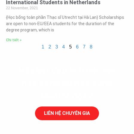
International Students in Netherlands
22 November, 2021
{Học bổng toàn phần Thạc sĩ Utrecht tại Hà Lan} Scholarships
are open to non-EU/EEA students for the duration of the
degree program, which is
Chi tiết »
1
2
3
4
5
6
7
8
Hãy bắt đầu lộ trình săn
học bổng du học cùng
Mentor ngay!
LIÊN HỆ CHUYÊN GIA