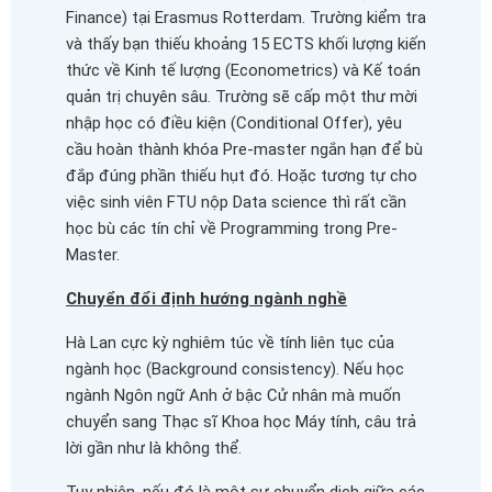
Finance) tại Erasmus Rotterdam. Trường kiểm tra
và thấy bạn thiếu khoảng 15 ECTS khối lượng kiến
thức về Kinh tế lượng (Econometrics) và Kế toán
quản trị chuyên sâu. Trường sẽ cấp một thư mời
nhập học có điều kiện (Conditional Offer), yêu
cầu hoàn thành khóa Pre-master ngắn hạn để bù
đắp đúng phần thiếu hụt đó. Hoặc tương tự cho
việc sinh viên FTU nộp Data science thì rất cần
học bù các tín chỉ về Programming trong Pre-
Master.
Chuyển đổi định hướng ngành nghề
Hà Lan cực kỳ nghiêm túc về tính liên tục của
ngành học (Background consistency). Nếu học
ngành Ngôn ngữ Anh ở bậc Cử nhân mà muốn
chuyển sang Thạc sĩ Khoa học Máy tính, câu trả
lời gần như là không thể.
Tuy nhiên, nếu đó là một sự chuyển dịch giữa các