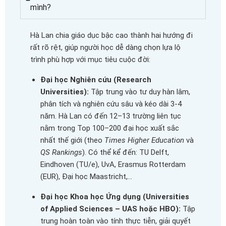
mình?
Hà Lan chia giáo dục bậc cao thành hai hướng đi
rất rõ rệt, giúp người học dễ dàng chọn lựa lộ
trình phù hợp với mục tiêu cuộc đời:
Đại học Nghiên cứu (Research
Universities):
Tập trung vào tư duy hàn lâm,
phân tích và nghiên cứu sâu và kéo dài 3-4
năm. Hà Lan có đến 12–13 trường liên tục
nằm trong Top 100–200 đại học xuất sắc
nhất thế giới (theo
Times Higher Education
và
QS Rankings
). Có thể kể đến: TU Delft,
Eindhoven (TU/e), UvA, Erasmus Rotterdam
(EUR), Đại học Maastricht,…
Đại học Khoa học Ứng dụng (Universities
of Applied Sciences – UAS hoặc HBO):
Tập
trung hoàn toàn vào tính thực tiễn, giải quyết