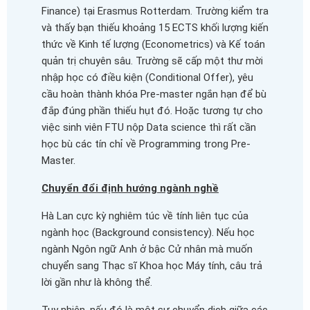
Finance) tại Erasmus Rotterdam. Trường kiểm tra
và thấy bạn thiếu khoảng 15 ECTS khối lượng kiến
thức về Kinh tế lượng (Econometrics) và Kế toán
quản trị chuyên sâu. Trường sẽ cấp một thư mời
nhập học có điều kiện (Conditional Offer), yêu
cầu hoàn thành khóa Pre-master ngắn hạn để bù
đắp đúng phần thiếu hụt đó. Hoặc tương tự cho
việc sinh viên FTU nộp Data science thì rất cần
học bù các tín chỉ về Programming trong Pre-
Master.
Chuyển đổi định hướng ngành nghề
Hà Lan cực kỳ nghiêm túc về tính liên tục của
ngành học (Background consistency). Nếu học
ngành Ngôn ngữ Anh ở bậc Cử nhân mà muốn
chuyển sang Thạc sĩ Khoa học Máy tính, câu trả
lời gần như là không thể.
Tuy nhiên, nếu đó là một sự chuyển dịch giữa các