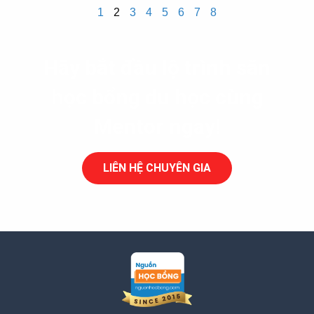
1
2
3
4
5
6
7
8
Hãy bắt đầu lộ trình săn
học bổng du học cùng
Mentor ngay!
LIÊN HỆ CHUYÊN GIA