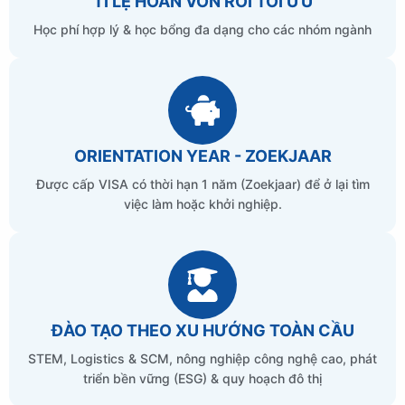
TỈ LỆ HOÀN VỐN ROI TỐI ƯU
Học phí hợp lý & học bổng đa dạng cho các nhóm ngành
ORIENTATION YEAR - ZOEKJAAR
Được cấp VISA có thời hạn 1 năm (Zoekjaar) để ở lại tìm
việc làm hoặc khởi nghiệp.
ĐÀO TẠO THEO XU HƯỚNG TOÀN CẦU
STEM, Logistics & SCM, nông nghiệp công nghệ cao, phát
triển bền vững (ESG) & quy hoạch đô thị