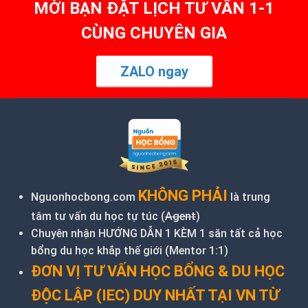
MỜI BẠN ĐẶT LỊCH TƯ VẤN 1-1
CÙNG CHUYÊN GIA
ZALO ngay
KHÔNG PHẢI
Nguonhocbong.com
là trung
tâm tư vấn du học tự túc (
Agent
)
Chuyên nhận HƯỚNG DẪN 1 KÈM 1 săn tất cả học
bổng du học khắp thế giới (Mentor 1:1)
ĐƠN VỊ TƯ VẤN HỌC BỔNG & DU HỌC
ĐỘC LẬP (IEC) DUY NHẤT TẠI VN TỪ