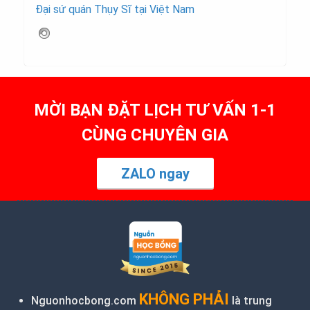
Đại sứ quán Thụy Sĩ tại Việt Nam
MỜI BẠN ĐẶT LỊCH TƯ VẤN 1-1
CÙNG CHUYÊN GIA
ZALO ngay
KHÔNG PHẢI
Nguonhocbong.com
là trung