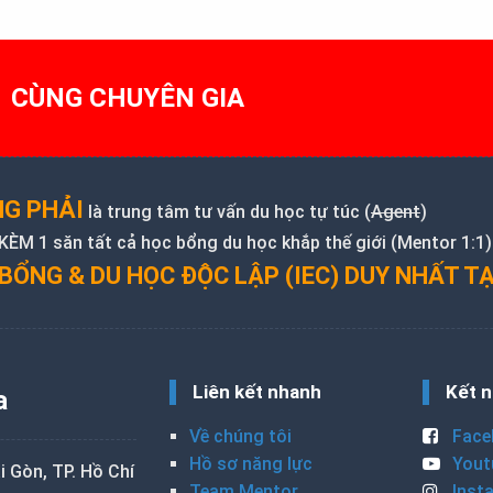
1 CÙNG CHUYÊN GIA
G PHẢI
là trung tâm tư vấn du học tự túc (
Agent
)
M 1 săn tất cả học bổng du học khắp thế giới (Mentor 1:1)
BỔNG & DU HỌC ĐỘC LẬP (IEC) DUY NHẤT TẠ
Liên kết nhanh
Kết n
a
Về chúng tôi
Face
Hồ sơ năng lực
Yout
 Gòn, TP. Hồ Chí
Team Mentor
Inst