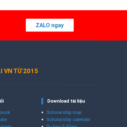
ZALO ngay
I VN TỪ 2015
ối
Download tài liệu
book
Scholarship map
ube
Scholarship calendar
agram
Du học 0 đồng