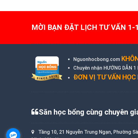
MỜI BẠN ĐẶT LỊCH TƯ VẤN 1-
KHÔN
Nguonhocbong.com
Chuyên nhận HƯỚNG DẪN 1 KÈ
ĐƠN VỊ TƯ VẤN HỌC 
Săn học bổng cùng chuyên gi
Tầng 10, 21 Nguyễn Trung Ngạn, Phường Sài