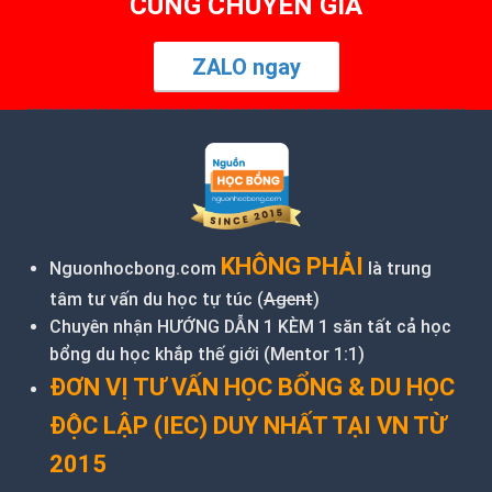
CÙNG CHUYÊN GIA
ZALO ngay
KHÔNG PHẢI
Nguonhocbong.com
là trung
tâm tư vấn du học tự túc (
Agent
)
Chuyên nhận HƯỚNG DẪN 1 KÈM 1 săn tất cả học
bổng du học khắp thế giới (Mentor 1:1)
ĐƠN VỊ TƯ VẤN HỌC BỔNG & DU HỌC
ĐỘC LẬP (IEC) DUY NHẤT TẠI VN TỪ
2015