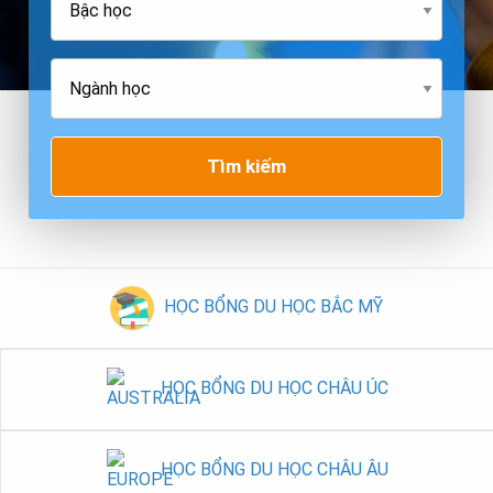
Tìm kiếm
HỌC BỔNG DU HỌC BẮC MỸ
HỌC BỔNG DU HỌC CHÂU ÚC
HỌC BỔNG DU HỌC CHÂU ÂU