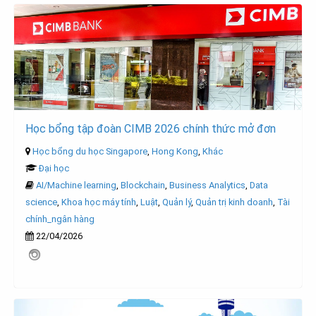
Học bổng tập đoàn CIMB 2026 chính thức mở đơn
Học bổng du học Singapore
,
Hong Kong
,
Khác
Đại học
AI/Machine learning
,
Blockchain
,
Business Analytics
,
Data
science
,
Khoa học máy tính
,
Luật
,
Quản lý
,
Quản trị kinh doanh
,
Tài
chính_ngân hàng
22/04/2026