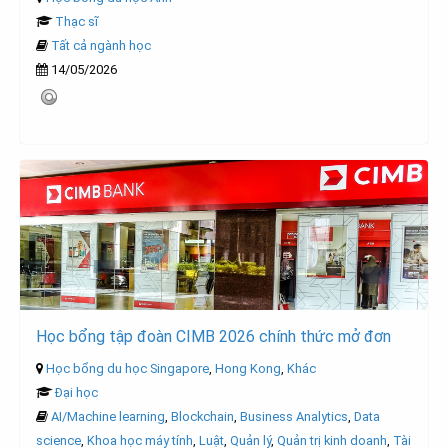
Thạc sĩ
Tất cả ngành học
14/05/2026
Học bổng tập đoàn CIMB 2026 chính thức mở đơn
Học bổng du học Singapore
,
Hong Kong
,
Khác
Đại học
AI/Machine learning
,
Blockchain
,
Business Analytics
,
Data
science
,
Khoa học máy tính
,
Luật
,
Quản lý
,
Quản trị kinh doanh
,
Tài