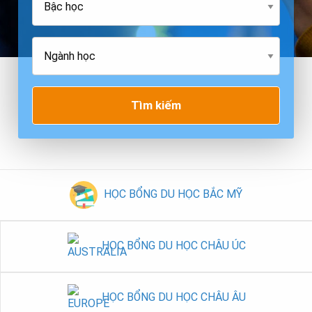
Tìm kiếm
HỌC BỔNG DU HỌC BẮC MỸ
HỌC BỔNG DU HỌC CHÂU ÚC
HỌC BỔNG DU HỌC CHÂU ÂU