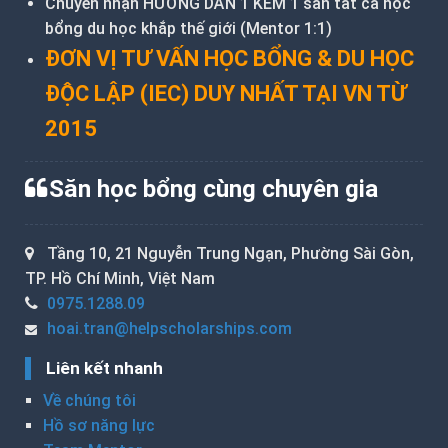
Chuyên nhận HƯỚNG DẪN 1 KÈM 1 săn tất cả học
bổng du học khắp thế giới (Mentor 1:1)
ĐƠN VỊ TƯ VẤN HỌC BỔNG & DU HỌC
ĐỘC LẬP (IEC) DUY NHẤT TẠI VN TỪ
2015
Săn học bổng cùng chuyên gia
Tầng 10, 21 Nguyễn Trung Ngạn, Phường Sài Gòn,
TP. Hồ Chí Minh, Việt Nam
0975.1288.09
hoai.tran@helpscholarships.com
Liên kết nhanh
Về chúng tôi
Hồ sơ năng lực