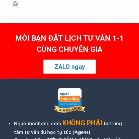
MỜI BẠN ĐẶT LỊCH TƯ VẤN 1-1
CÙNG CHUYÊN GIA
ZALO ngay
KHÔNG PHẢI
Nguonhocbong.com
là trung
tâm tư vấn du học tự túc (
Agent
)