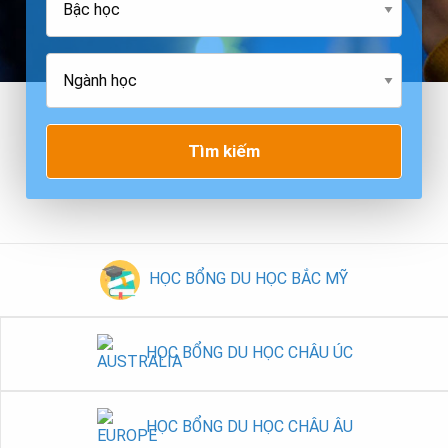
Tìm kiếm
HỌC BỔNG DU HỌC BẮC MỸ
HỌC BỔNG DU HỌC CHÂU ÚC
HỌC BỔNG DU HỌC CHÂU ÂU