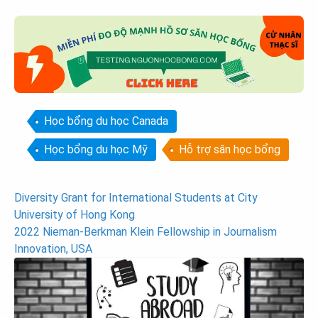
Học bổng du học Canada
Học bổng du học Mỹ
Hỗ trợ săn học bổng
Post
Diversity Grant for International Students at City
University of Hong Kong
navigation
2022 Nieman-Berkman Klein Fellowship in Journalism
Innovation, USA