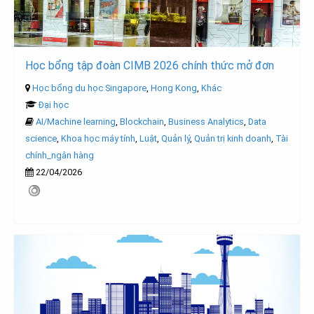
Học bổng tập đoàn CIMB 2026 chính thức mở đơn
Học bổng du học Singapore
,
Hong Kong
,
Khác
Đại học
AI/Machine learning
,
Blockchain
,
Business Analytics
,
Data
science
,
Khoa học máy tính
,
Luật
,
Quản lý
,
Quản trị kinh doanh
,
Tài
chính_ngân hàng
22/04/2026