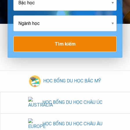
Tìm kiếm
HỌC BỔNG DU HỌC BẮC MỸ
HỌC BỔNG DU HỌC CHÂU ÚC
HỌC BỔNG DU HỌC CHÂU ÂU