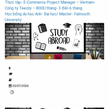
Post
Thực tập- E-Commerce Project Manager – Vietnam-
Công ty Teezily – 800E/tháng- 3 đến 6 tháng
navigation
Học bổng du học Anh- Đại học/ Master- Falmouth
University
20/07/2026