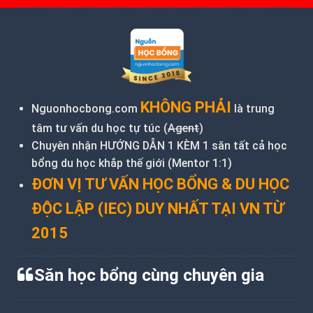
KHÔNG PHẢI
Nguonhocbong.com
là trung
tâm tư vấn du học tự túc (
Agent
)
Chuyên nhận HƯỚNG DẪN 1 KÈM 1 săn tất cả học
bổng du học khắp thế giới (Mentor 1:1)
ĐƠN VỊ TƯ VẤN HỌC BỔNG & DU HỌC
ĐỘC LẬP (IEC) DUY NHẤT TẠI VN TỪ
2015
Săn học bổng cùng chuyên gia