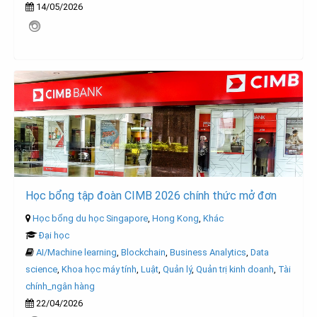
14/05/2026
Học bổng tập đoàn CIMB 2026 chính thức mở đơn
Học bổng du học Singapore
,
Hong Kong
,
Khác
Đại học
AI/Machine learning
,
Blockchain
,
Business Analytics
,
Data
science
,
Khoa học máy tính
,
Luật
,
Quản lý
,
Quản trị kinh doanh
,
Tài
chính_ngân hàng
22/04/2026