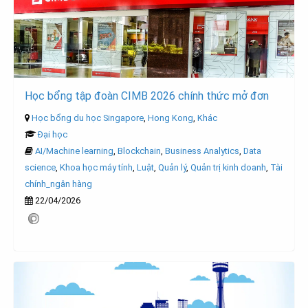
Học bổng tập đoàn CIMB 2026 chính thức mở đơn
Học bổng du học Singapore
,
Hong Kong
,
Khác
Đại học
AI/Machine learning
,
Blockchain
,
Business Analytics
,
Data
science
,
Khoa học máy tính
,
Luật
,
Quản lý
,
Quản trị kinh doanh
,
Tài
chính_ngân hàng
22/04/2026