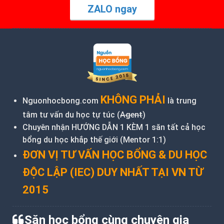
ZALO ngay
KHÔNG PHẢI
Nguonhocbong.com
là trung
tâm tư vấn du học tự túc (
Agent
)
Chuyên nhận HƯỚNG DẪN 1 KÈM 1 săn tất cả học
bổng du học khắp thế giới (Mentor 1:1)
ĐƠN VỊ TƯ VẤN HỌC BỔNG & DU HỌC
ĐỘC LẬP (IEC) DUY NHẤT TẠI VN TỪ
2015
Săn học bổng cùng chuyên gia