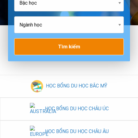
Tìm kiếm
HỌC BỔNG DU HỌC BẮC MỸ
HỌC BỔNG DU HỌC CHÂU ÚC
HỌC BỔNG DU HỌC CHÂU ÂU