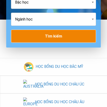
Tìm kiếm
HỌC BỔNG DU HỌC BẮC MỸ
HỌC BỔNG DU HỌC CHÂU ÚC
HỌC BỔNG DU HỌC CHÂU ÂU