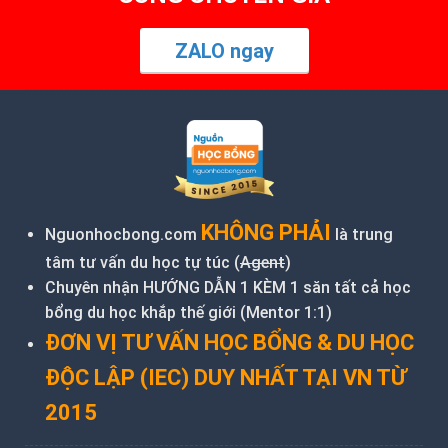
ZALO ngay
KHÔNG PHẢI
Nguonhocbong.com
là trung
tâm tư vấn du học tự túc (
Agent
)
Chuyên nhận HƯỚNG DẪN 1 KÈM 1 săn tất cả học
bổng du học khắp thế giới (Mentor 1:1)
ĐƠN VỊ TƯ VẤN HỌC BỔNG & DU HỌC
ĐỘC LẬP (IEC) DUY NHẤT TẠI VN TỪ
2015