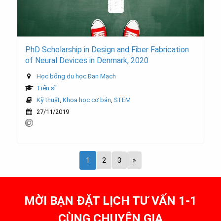
PhD Scholarship in Design and Fiber Fabrication
of Neural Devices in Denmark, 2020
Học bổng du học Đan Mạch
Tiến sĩ
Kỹ thuật
,
Khoa học cơ bản
,
STEM
27/11/2019
1
2
3
»
MỜI BẠN ĐẶT LỊCH TƯ VẤN 1-1
CÙNG CHUYÊN GIA