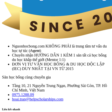
Nguonhocbong.com
KHÔNG PHẢI
là trung tâm tư vấn du
học tự túc (
Agent
)
Chuyên nhận HƯỚNG DẪN 1 KÈM 1 săn tất cả học bổng
du học khắp thế giới (Mentor 1:1)
ĐƠN VỊ TƯ VẤN HỌC BỔNG & DU HỌC ĐỘC LẬP
(IEC) DUY NHẤT TẠI VN TỪ 2015
Săn học bổng cùng chuyên gia
Tầng 10, 21 Nguyễn Trung Ngạn, Phường Sài Gòn, TP. Hồ
Chí Minh, Việt Nam
0975.1288.09
hoai.tran@helpscholarships.com
Liên kết nhanh