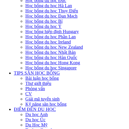
Học bổng du học Đức
Học bổng du học Hà Lan
Học bổng du học Thụy Điển
Học bổng du học Đan Mạch
Học bổng du học Bỉ
Học bổng du học Ý
Học bổng hiệp định Hungary
Học bổng du học Phần Lan
Học bổng du học Ireland
Học bổng du học New Zealand
Học bổng du học Nhật Bản
Học bổng du học Hàn Quốc
Học bổng du học Hong Kong
Học bổng du học Singapore
TIPS SĂN HỌC BỔNG
Bài luận học bổng
Thư giới thiệu
Phỏng vấn
CV
Giải mã tuyển sinh
Kỹ năng săn học bổng
ĐIỂM ĐẾN DU HỌC
Du học Anh
Du học Úc
Du Học Mỹ