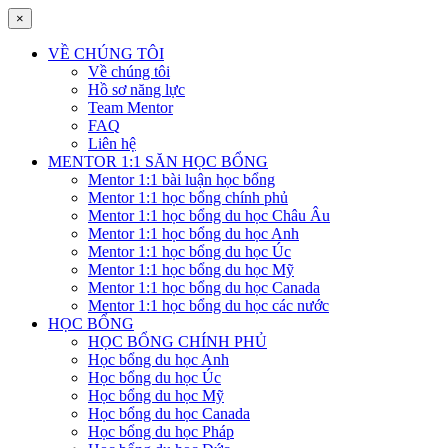
×
VỀ CHÚNG TÔI
Về chúng tôi
Hồ sơ năng lực
Team Mentor
FAQ
Liên hệ
MENTOR 1:1 SĂN HỌC BỔNG
Mentor 1:1 bài luận học bổng
Mentor 1:1 học bổng chính phủ
Mentor 1:1 học bổng du học Châu Âu
Mentor 1:1 học bổng du học Anh
Mentor 1:1 học bổng du học Úc
Mentor 1:1 học bổng du học Mỹ
Mentor 1:1 học bổng du học Canada
Mentor 1:1 học bổng du học các nước
HỌC BỔNG
HỌC BỔNG CHÍNH PHỦ
Học bổng du học Anh
Học bổng du học Úc
Học bổng du học Mỹ
Học bổng du học Canada
Học bổng du học Pháp