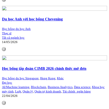
Du học Anh với học bổng Chevening
Học bổng du học Anh
Thạc sĩ
Tất cả ngành học
14/05/2026
Học bổng tập đoàn CIMB 2026 chính thức mở đơn
Học bổng du học Singapore
,
Hong Kong
,
Khác
Đại học
AI/Machine learning
,
Blockchain
,
Business Analytics
,
Data science
,
Khoa học
máy tính
,
Luật
,
Quản lý
,
Quản trị kinh doanh
,
Tài chính_ngân hàng
22/04/2026