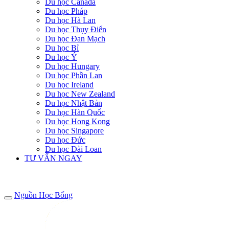
Du học Canada
Du học Pháp
Du học Hà Lan
Du học Thụy Điển
Du học Đan Mạch
Du học Bỉ
Du học Ý
Du học Hungary
Du học Phần Lan
Du học Ireland
Du học New Zealand
Du học Nhật Bản
Du học Hàn Quốc
Du học Hong Kong
Du học Singapore
Du học Đức
Du học Đài Loan
TƯ VẤN NGAY
Nguồn Học Bổng