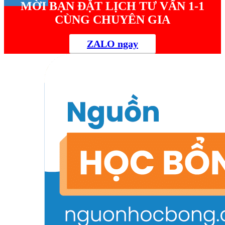
MỜI BẠN ĐẶT LỊCH TƯ VẤN 1-1
CÙNG CHUYÊN GIA
ZALO ngay