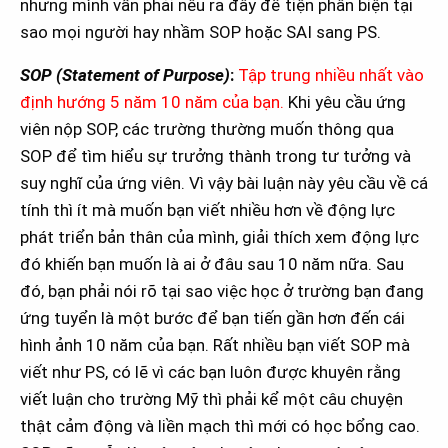
nhưng mình vẫn phải nêu ra đây để tiện phân biện tại
sao mọi người hay nhầm SOP hoặc SAI sang PS.
SOP (Statement of Purpose)
:
Tập trung nhiều nhất vào
định hướng 5 năm 10 năm của bạn.
Khi yêu cầu ứng
viên nộp SOP, các trường thường muốn thông qua
SOP để tìm hiểu sự trưởng thành trong tư tưởng và
suy nghĩ của ứng viên. Vì vậy bài luận này yêu cầu về cá
tính thì ít mà muốn bạn viết nhiều hơn về động lực
phát triển bản thân của mình, giải thích xem động lực
đó khiến bạn muốn là ai ở đâu sau 10 năm nữa. Sau
đó, bạn phải nói rõ tại sao việc học ở trường bạn đang
ứng tuyển là một bước để bạn tiến gần hơn đến cái
hình ảnh 10 năm của bạn. Rất nhiều bạn viết SOP mà
viết như PS, có lẽ vì các bạn luôn được khuyên rằng
viết luận cho trường Mỹ thì phải kể một câu chuyện
thật cảm động và liền mạch thì mới có học bổng cao.