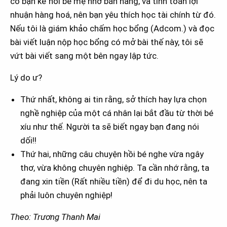
có bạn kể hồi bé mẹ nhờ bán hàng, và tính toán lợi
nhuận hàng hoá, nên bạn yêu thích học tài chính từ đó.
Nếu tôi là giám khảo chấm học bổng (Adcom.) và đọc
bài viết luận nộp học bổng có mở bài thế này, tôi sẽ
vứt bài viết sang một bên ngay lập tức.
Lý do ư?
Thứ nhất, không ai tin rằng, sở thích hay lựa chọn
nghề nghiệp của một cá nhân lại bắt đầu từ thời bé
xíu như thế. Người ta sẽ biết ngay bạn đang nói
dối!!
Thứ hai, những câu chuyện hồi bé nghe vừa ngây
thơ, vừa không chuyên nghiệp. Ta cần nhớ rằng, ta
đang xin tiền (Rất nhiều tiền) để đi du học, nên ta
phải luôn chuyên nghiệp!
Theo: Trương Thanh Mai