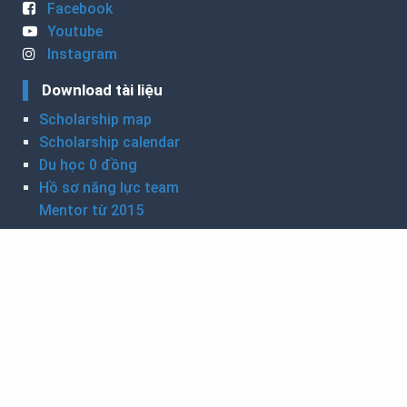
Facebook
Youtube
Instagram
Download tài liệu
Scholarship map
Scholarship calendar
Du học 0 đồng
Hồ sơ năng lực team
Mentor từ 2015