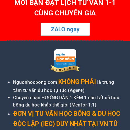
MỜI BẠN ĐẶT LỊCH TƯ VẤN 1-1
CÙNG CHUYÊN GIA
ZALO ngay
KHÔNG PHẢI
Nguonhocbong.com
là trung
tâm tư vấn du học tự túc (
Agent
)
Chuyên nhận HƯỚNG DẪN 1 KÈM 1 săn tất cả học
bổng du học khắp thế giới (Mentor 1:1)
ĐƠN VỊ TƯ VẤN HỌC BỔNG & DU HỌC
ĐỘC LẬP (IEC) DUY NHẤT TẠI VN TỪ