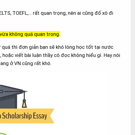
ELTS, TOEFL,… rất quan trọng, nên ai cũng đổ xô đi
ại vừa không quá quan trọng.
 quá thì đơn giản bạn sẽ khó lòng học tốt tại nước
, hoặc viết bài luận thầy cô đọc không hiểu gì. Hay nói
đang ở VN cũng rất khó.