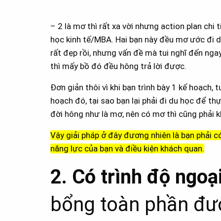
– 2 là mơ thì rất xa vời nhưng action plan chi t
học kinh tế/MBA. Hai bạn này đều mơ ước đi d
rất đẹp rồi, nhưng vấn đề mà tui nghĩ đến nga
thì mấy bồ đó đều hông trả lời được.
Đơn giản thôi vì khi bạn trình bày 1 kế hoạch,
hoạch đó, tại sao bạn lại phải đi du học để th
đời hông như là mơ, nên có mơ thì cũng phải k
Vậy giải pháp ở đây đương nhiên là bạn phải 
năng lực của bạn và điều kiện khách quan.
2. Có trình độ ngoạ
bổng toàn phần đư