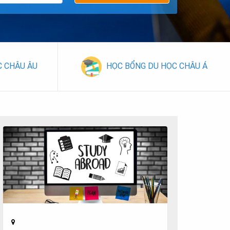
C CHÂU ÂU
HỌC BỔNG DU HỌC CHÂU Á