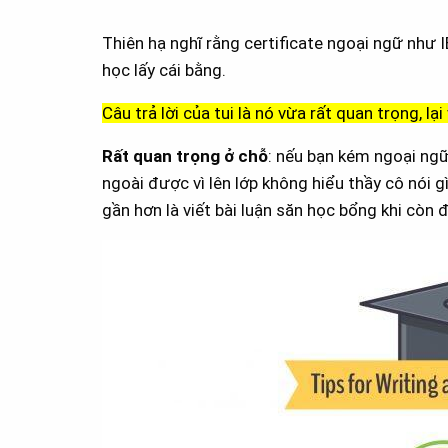
Thiên hạ nghĩ rằng certificate ngoại ngữ như I
học lấy cái bằng.
Câu trả lời của tui là nó vừa rất quan trọng, l
Rất quan trọng ở chỗ
: nếu bạn kém ngoại ngữ
ngoài được vì lên lớp không hiểu thầy cô nói gì
gần hơn là viết bài luận săn học bổng khi còn 